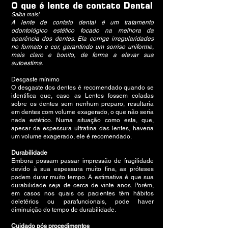
O que é lente de contato Dental
Saiba mais!
A lente de contato dental é um tratamento
odontológico estético focado na melhora da
aparência dos dentes. Ela corrige irregularidades
no formato e cor, garantindo um sorriso uniforme,
mais claro e bonito, de forma a elevar sua
autoestima.
Desgaste mínimo
O desgaste dos dentes é recomendado quando se
identifica que, caso as Lentes fossem coladas
sobre os dentes sem nenhum preparo, resultaria
em dentes com volume exagerado, o que não seria
nada estético. Numa situação como esta, que,
apesar da espessura ultrafina das lentes, haveria
um volume exagerado, ele é recomendado.
Durabilidade
Embora possam passar impressão de fragilidade
devido à sua espessura muito fina, as próteses
podem durar muito tempo. A estimativa é que sua
durabilidade seja de cerca de vinte anos. Porém,
em casos nos quais os pacientes têm hábitos
deletérios ou parafuncionais, pode haver
diminuição do tempo de durabilidade.
Cuidado pós procedimentos