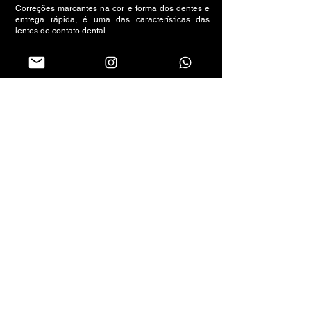
Correções marcantes na cor e forma dos dentes e
entrega rápida, é uma das características das
lentes de contato dental.
Procure um dentista habilitado e de sua confiança!
Dr. Rafael Arantes
CRO/MT 4268
Estética Dental
• Faculdade UDU Uberlândia – MG
Follow us on social networks