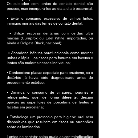
Os cuidados com lentes de contato dental são
poucos, mas incorporá-los ao dia a dia é essencial.
• Evite o consumo excessivo de vinhos tintos,
inimigos mortais das lentes de contato dental;
• Utilize escovas dentárias com cerdas ultra
macias (Curaprox ou Edel White, importadas, ou
ainda a Colgate Black, nacional);
• Abandone hábitos parafuncionais como morder
unhas e lápis – os riscos para fraturas em facetas e
lentes são maiores nesses indivíduos;
• Confeccione placas especiais para bruxismo, se o
distúrbio já havia sido diagnosticado antes do
procedimento estético;
• Diminua o consumo de vinagres, iogurtes e
refrigerantes, que, de forma diferente, deixam
opacas as superfícies de porcelana de lentes e
facetas em porcelana;
• Estabeleça um protocolo para higiene oral sem
dispositivos que resultem em riscos ou arranhões
sobre os laminados.
Lentes de contato: saiba quais as contraindicações