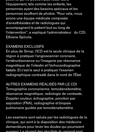
l'équipement, tels comme les enfants, les
personnes ayant des besoins spéciaux et les
personnes souffrant de phobie. "Pour cela, nous
avons une équipe médicale composée
d'anesthésistes et de radiologues qui
accompagnent le patient tout au long de
l'intervention", a expliqué l'administrateur du CDI,
Ethiene Spínola.
EXAMENS EXCLUSIFS
En plus de Sinop, l'ICD est la seule clinique de la
région à pratiquer l'angioscanner coronaire,
l'entérorésonance ou l'imagerie par résonance
magnétique de l'intestin et l'échocardiographie
fœtale. Et c'est le seul à pratiquer l'examen
radiographique contrasté dans le nord de l'État.
AUTRES EXAMENS RÉALISÉS PAR LE CDI
Tomographie coronarienne, tomodensitométrie,
résonance magnétique, radiologie de contraste,
Doppler couleur, échographie, ponction par
aspiration (FNA), radiographie et biopsie
pulmonaire guidée par tomodensitométrie.
Les examens sont salués par les radiologues de la
clinique, qui sont à la disposition des médecins
demandeurs pour lever les doutes qui pourraient
survenir. La plupart des résultats du rapport sont