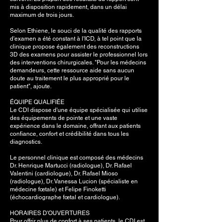
mis à disposition rapidement, dans un délai
maximum de trois jours.
Selon Ethiene, le souci de la qualité des rapports
d'examen a été constant à l'ICD, à tel point que la
clinique propose également des reconstructions
3D des examens pour assister le professionnel lors
des interventions chirurgicales. "Pour les médecins
demandeurs, cette ressource aide sans aucun
doute au traitement le plus approprié pour le
patient", ajoute.
ÉQUIPE QUALIFIÉE
Le CDI dispose d'une équipe spécialisée qui utilise
des équipements de pointe et une vaste
expérience dans le domaine, offrant aux patients
confiance, confort et crédibilité dans tous les
diagnostics.
Le personnel clinique est composé des médecins
Dr. Henrique Martucci (radiologue), Dr. Rafael
Valentini (cardiologue), Dr. Rafael Mioso
(radiologue), Dr. Vanessa Lucion (spécialiste en
médecine fœtale) et Felipe Finoketti
(échocardiographe fœtal et cardiologue).
HORAIRES D'OUVERTURES
Pour offrir plus de confort à ses patients, le CDI est