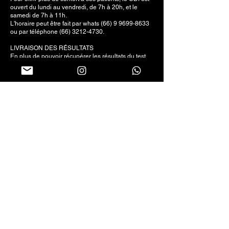
ouvert du lundi au vendredi, de 7h à 20h, et le
samedi de 7h à 11h.
L'horaire peut être fait par whats
(66) 9 9699-8633
ou par téléphone
(66) 3212-4730
.
LIVRAISON DES RÉSULTATS
En plus de pouvoir récupérer les résultats du test
au bureau de service pendant les heures
d'ouverture de la clinique, le patient a également la
possibilité d'y accéder via le lien envoyé sur le
téléphone portable.
C'est un moyen plus rapide, puisqu'il peut être
envoyé au médecin accompagnant le patient, le
lien contient l'historique complet des examens déjà
effectués par le client au CDI.
NOUVEAU BÂTIMENT
Dans le but d'élargir sa gamme d'examens, pour
servir la population de Sorriso et de la région,
compte tenu des examens spécifiques qui jusque-
là ne se déroulent que dans les grands centres du
pays, le CDI est sur le point de commencer, la
construction de une structure large et moderne
pour répondre à cette demande.