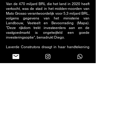
Van de 470 miljard BRL die het land in 2020 heeft
verkocht, was de stad in het midden-noorden van
Mato Grosso verantwoordelijk voor 5,3 miljard BRL,
volgens gegevens van het ministerie van
Landbouw, Veeteelt en Bevoorrading (Mapa).
"Deze rijkdom trekt investeerders aan en de
vastgoedmarkt is ongetwijfeld een goede
investeringsoptie", benadrukt Diego.
Laverde Construtora draagt in haar handtekening
de hoge kwaliteitsstandaard van haar werken en
heeft een gekwalificeerd team om altijd het beste te
leveren in elke fase van het werk. Van planning tot
uitvoering, Diego Laverde, zijn vader Sidney João
Laverde en zijn broer Dener Laverde letten op elk
detail en blijven dromen waarmaken.
Volg ons op sociale netwerken