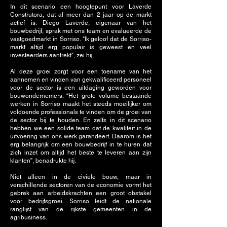
In dit scenario een hoogtepunt voor Laverde
Construtora, dat al meer dan 2 jaar op de markt
actief is. Diego Laverde, eigenaar van het
bouwbedrijf, sprak met ons team en evalueerde de
vastgoedmarkt in Sorriso. "Ik geloof dat de Sorriso-
markt altijd erg populair is geweest en veel
investeerders aantrekt", zei hij.
Al deze groei zorgt voor een toename van het
aannemen en vinden van gekwalificeerd personeel
voor de sector is een uitdaging geworden voor
bouwondernemers. “Het grote volume bestaande
werken in Sorriso maakt het steeds moeilijker om
voldoende professionals te vinden om de groei van
de sector bij te houden. En zelfs in dit scenario
hebben we een solide team dat de kwaliteit in de
uitvoering van ons werk garandeert. Daarom is het
erg belangrijk om een bouwbedrijf in te huren dat
zich inzet om altijd het beste te leveren aan zijn
klanten”, benadrukte hij.
Niet alleen in de civiele bouw, maar in
verschillende sectoren van de economie vormt het
gebrek aan arbeidskrachten een groot obstakel
voor bedrijfsgroei. Sorriso leidt de nationale
ranglijst van de rijkste gemeenten in de
agribusiness.