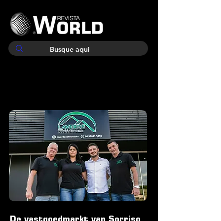
De vastgoedmarkt van Sorriso