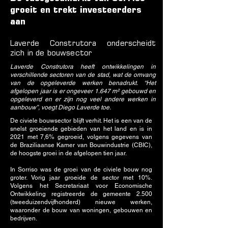
groeit en trekt investeerders
aan
Laverde Construtora onderscheidt
zich in de bouwsector
Laverde Construtora heeft ontwikkelingen in
verschillende sectoren van de stad, wat de omvang
van de opgeleverde werken benadrukt. “Het
afgelopen jaar is er ongeveer 1.647 m² gebouwd en
opgeleverd en er zijn nog veel andere werken in
aanbouw”, voegt Diego Laverde toe.
De civiele bouwsector blijft verhit. Het is een van de
snelst groeiende gebieden van het land en is in
2021 met 7,6% gegroeid, volgens gegevens van
de Braziliaanse Kamer van Bouwindustrie (CBIC),
de hoogste groei in de afgelopen tien jaar.
In Sorriso was de groei van de civiele bouw nog
groter. Vorig jaar groeide de sector met 10%.
Volgens het Secretariaat voor Economische
Ontwikkeling registreerde de gemeente 2.500
(tweeduizendvijfhonderd) nieuwe werken,
waaronder de bouw van woningen, gebouwen en
bedrijven.