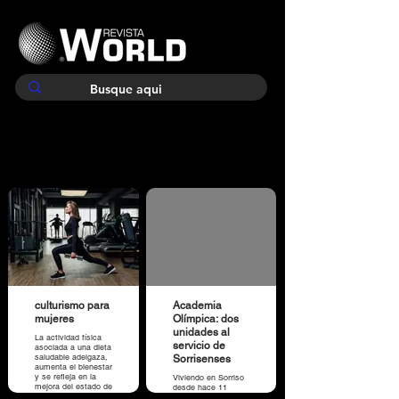
culturismo para
Academia
mujeres
Olímpica: dos
unidades al
La actividad física
servicio de
asociada a una dieta
saludable adelgaza,
Sorrisenses
aumenta el bienestar
y se refleja en la
Viviendo en Sorriso
mejora del estado de
desde hace 11
ánimo en hombres y
años, Cleudes Alves