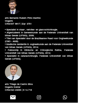
arts Bernardo Rubem Pinto Martins
Oogarts
CRM/MT 8617 | Eqr: 3751
• Specialist in staar-, netvlies- en glasvochtchirurgie.
• Afgestudeerd in Geneeskunde aan de Federale Universiteit van
Minas Gerais (UFMG), 2009;
• Titel van Specialist door de Braziliaanse Raad voor Oogheelkunde
(CBO - AMB)
• Medische residentie in oogheelkunde aan de Federale Universiteit
van Minas Gerais (UFMG), 2014;
• Fellowship in Klinische en Chirurgische Retina, Federale
Universiteit van Minas Gerais (UFMG), 2014;
• Specialist in cataractchirurgie, Federale Universiteit van Minas
Gerais (UFMG).
arts Thiago de Castro Silva
Oogarts Dokter
CRM/GO 23055 | € 14.716
• Specialist in kinderoogheelkunde en strabisme
• Graad in de geneeskunde aan de Faculteit Biomedische
Wetenschappen van Cacoal
• Medische residentie in oogheelkunde aan de Federale Universiteit
van Goiás.