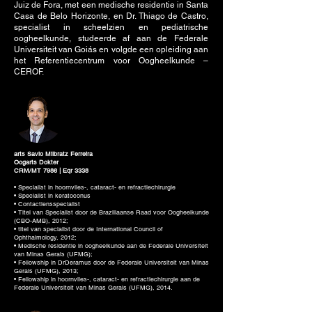
Juiz de Fora, met een medische residentie in Santa
Casa de Belo Horizonte, en Dr. Thiago de Castro,
specialist in scheelzien en pediatrische
oogheelkunde, studeerde af aan de Federale
Universiteit van Goiás en volgde een opleiding aan
het Referentiecentrum voor Oogheelkunde –
CEROF.
arts Savio Milbratz Ferreira
Oogarts Dokter
CRM/MT 7986 | Eqr 3338
• Specialist in hoornvlies-, cataract- en refractiechirurgie
• Specialist in keratoconus
• Contactlensspecialist
• Titel van Specialist door de Braziliaanse Raad voor Oogheelkunde
(CBO-AMB), 2012;
• titel van specialist door de International Council of
Ophthalmology, 2012;
• Medische residentie in oogheelkunde aan de Federale Universiteit
van Minas Gerais (UFMG);
• Fellowship in DrDeramus door de Federale Universiteit van Minas
Gerais (UFMG), 2013;
• Fellowship in hoornvlies-, cataract- en refractiechirurgie aan de
Federale Universiteit van Minas Gerais (UFMG), 2014.