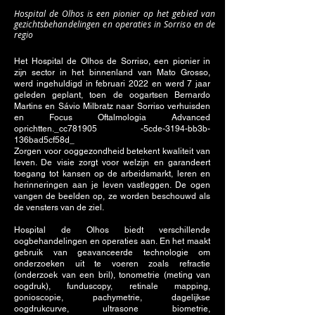
Hospital de Olhos is een pionier op het gebied van
gezichtsbehandelingen en operaties in Sorriso en de
regio
Het Hospital de Olhos de Sorriso, een pionier in
zijn sector in het binnenland van Mato Grosso,
werd ingehuldigd in februari 2022 en werd 7 jaar
geleden geplant, toen de oogartsen Bernardo
Martins en Sávio Milbratz naar Sorriso verhuisden
en Focus Oftalmologia Advanced
oprichtten._cc781905 -5cde-3194-bb3b-
136bad5cf58d_
Zorgen voor ooggezondheid betekent kwaliteit van
leven. De visie zorgt voor welzijn en garandeert
toegang tot kansen op de arbeidsmarkt, leren en
herinneringen aan je leven vastleggen. De ogen
vangen de beelden op, ze worden beschouwd als
de vensters van de ziel.
Hospital de Olhos biedt verschillende
oogbehandelingen en operaties aan. En het maakt
gebruik van geavanceerde technologie om
onderzoeken uit te voeren zoals refractie
(onderzoek van een bril), tonometrie (meting van
oogdruk), funduscopy, retinale mapping,
gonioscopie, pachymetrie, dagelijkse
oogdrukcurve, ultrasone biometrie,