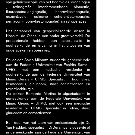
spiegelmicroscopie van het hoornvlies, droge ogen
, retinografie, interferometrische biometrie,
fluoresceïne-angiografie, hoornvliestopografie,
gezichtsveld, optische coherentietomografie,
pentacon (hoornvliestomografie), naast operaties.
Het personeel van gespecialiseerde artsen in
Hospital de Olhos is een ander groot verschil. De
professionals hebben een specialisatie in
oogheelkunde en ervaring in het uitvoeren van
onderzoeken en operaties.
De dokter. Sávio Milbratz studeerde geneeskunde
aan de Federale Universiteit van Espírito Santo -
UFES, met een medische residentie in
oogheelkunde aan de Federale Universiteit van
Minas Gerais - UFMG. Specialist in hoornvlies,
keratoconus, glaucoom, staar, contactlenzen en
refractiechirurgie.
De dokter. Bernardo Martins is afgestudeerd in
geneeskunde aan de Federale Universiteit van
Minas Gerais – UFMG, met ook een medische
residentie bij UFMG. Specialist in retina, staar,
glaucoom en contactlenzen.
Een deel van het team van professionals zijn Dr.
Yan Haddad, specialist in DrDeramus, studeerde af
in geneeskunde aan de Federale Universiteit van