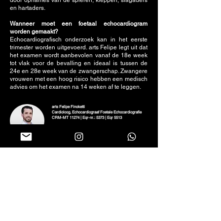
door opnames van de spieren, kleppen, slagaders
en hartaders.
Wanneer moet een foetaal echocardiogram
worden gemaakt?
Echocardiografisch onderzoek kan in het eerste
trimester worden uitgevoerd. arts Felipe legt uit dat
het examen wordt aanbevolen vanaf de 18e week
tot vlak voor de bevalling en ideaal is tussen de
24e en 28e week van de zwangerschap. Zwangere
vrouwen met een hoog risico hebben een medisch
advies om het examen na 14 weken af te leggen.
arts Felipe Finoketti
Cardioloog, Echocardiograaf Foetale Echocardiografie
CRM-MT 11274 | Eqr-nr.: 5373 | Eqr 5513
• Afgestudeerd in geneeskunde aan de Federale
Universiteit van Rio Grande – FURG, 2009;
• Residentie in Interne Geneeskunde aan de Federale
Universiteit voor Gezondheidswetenschappen in Porto
Alegre en Irmandade Santa Casa de Misericórdia in Porto
Alegre – UFCSPA / ISCMPA, (2012);
• Residentie in Cardiologie en aan het Instituut voor
Cardiologie en Universitaire Stichting voor Cardiologie
van Rio Grande do Sul – IC-FUC, (2014);
• Residentie in Echocardiografie aan het Instituut voor
Cardiologie en Universitaire Stichting voor Cardiologie
van Rio Grande do Sul – IC-FUC, (2016);
• Specialisatie in Foetale Echocardiografie door Instituto
Lílian Lopes / Ecokid, (2022);
• Titel van Specialist in Cardiologie door de Braziliaanse
Vereniging voor Cardiologie (SBC) en Specialist in
Echocardiografie door de Afdeling Cardiovasculaire
Beeldvorming (DIC).