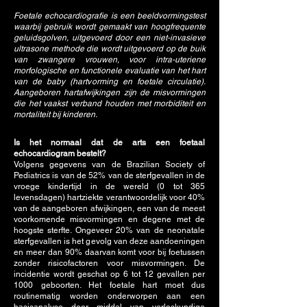
Foetale echocardiografie is een beeldvormingstest
waarbij gebruik wordt gemaakt van hoogfrequente
geluidsgolven, uitgevoerd door een niet-invasieve
ultrasone methode die wordt uitgevoerd op de buik
van zwangere vrouwen, voor intra-uteriene
morfologische en functionele evaluatie van het hart
van de baby (hartvorming en foetale circulatie).
Aangeboren hartafwijkingen zijn de misvormingen
die het vaakst verband houden met morbiditeit en
mortaliteit bij kinderen.
Is het normaal dat de arts een foetaal
echocardiogram bestelt?
Volgens gegevens van de Brazilian Society of
Pediatrics is van de 52% van de sterfgevallen in de
vroege kindertijd in de wereld (0 tot 365
levensdagen) hartziekte verantwoordelijk voor 40%
van de aangeboren afwijkingen, een van de meest
voorkomende misvormingen en degene met de
hoogste sterfte. Ongeveer 20% van de neonatale
sterfgevallen is het gevolg van deze aandoeningen
en meer dan 90% daarvan komt voor bij foetussen
zonder risicofactoren voor misvormingen. De
incidentie wordt geschat op 6 tot 12 gevallen per
1000 geboorten. Het foetale hart moet dus
routinematig worden onderworpen aan een