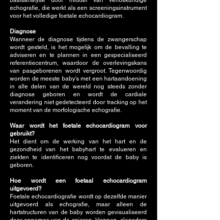
basisanalyse door middel van verloskundige
echografie, die werkt als een screeningsinstrument
voor het volledige foetale echocardiogram.
Diagnose
Wanneer de diagnose tijdens de zwangerschap
wordt gesteld, is het mogelijk om de bevalling te
adviseren en te plannen in een gespecialiseerd
referentiecentrum, waardoor de overlevingskans
van pasgeborenen wordt vergroot. Tegenwoordig
worden de meeste baby's met een hartaandoening
in alle delen van de wereld nog steeds zonder
diagnose geboren en wordt de cardiale
verandering niet gedetecteerd door tracking op het
moment van de morfologische echografie.
Waar wordt het foetale echocardiogram voor
gebruikt?
Het dient om de werking van het hart en de
gezondheid van het babyhart te evalueren en
ziekten te identificeren nog voordat de baby is
geboren.
Hoe wordt een foetaal echocardiogram
uitgevoerd?
Foetale echocardiografie wordt op dezelfde manier
uitgevoerd als echografie, maar alleen de
hartstructuren van de baby worden gevisualiseerd