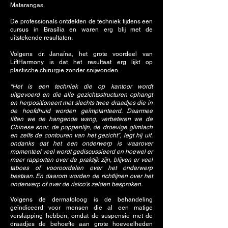
Matarangas.
De professionals ontdekten de techniek tijdens een
cursus in Brasília en waren erg blij met de
uitstekende resultaten.
Volgens dr. Janaína, het grote voordeel van
LiftHarmony is dat het resultaat erg lijkt op
plastische chirurgie zonder snijwonden.
“Het is een techniek die op kantoor wordt
uitgevoerd en die alle gezichtsstructuren ophangt
en herpositioneert met slechts twee draadjes die in
de hoofdhuid worden geïmplanteerd. Daarmee
liften we de hangende wang, verbeteren we de
Chinese snor, de poppenlijn, de droevige glimlach
en zelfs de contouren van het gezicht”, legt hij uit.
ondanks dat het een onderwerp is waarover
momenteel veel wordt gediscussieerd en hoewel er
meer rapporten over de praktijk zijn, blijven er veel
taboes of vooroordelen over het onderwerp
bestaan. En daarom worden de richtlijnen over het
onderwerp of over de risico's zelden besproken.
Volgens de dermatoloog is de behandeling
geïndiceerd voor mensen die al een matige
verslapping hebben, omdat de suspensie met de
draadjes de behoefte aan grote hoeveelheden