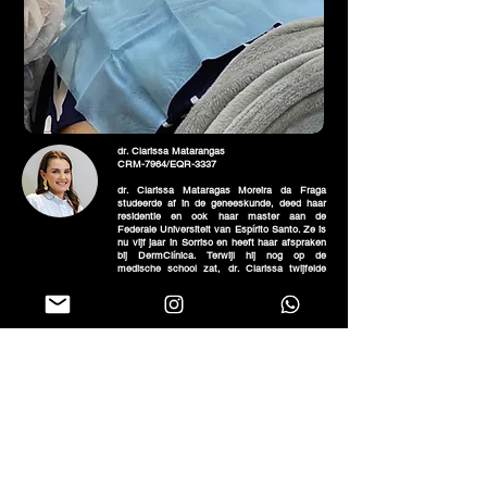
dr. Clarissa Matarangas
CRM-7964/EQR-3337
dr. Clarissa Mataragas Moreira da Fraga
studeerde af in de geneeskunde, deed haar
residentie en ook haar master aan de
Federale Universiteit van Espírito Santo. Ze is
nu vijf jaar in Sorriso en heeft haar afspraken
bij DermClínica. Terwijl hij nog op de
medische school zat, dr. Clarissa twijfelde
over welke specialiteit ze moest kiezen, maar
haar interesse in dermatologie kreeg de
overhand en vandaag ziet ze patiënten op het
gebied van klinische en esthetische
dermatologie.
dr. Janaína de Carvalho
CRM-5559/EQR-3382
dr. Janaina de Carvalho studeerde
geneeskunde aan de Federale Universiteit
van Mato Grosso (UFMT) en deed een
dermatologie-residentie in het Federale
Ziekenhuis van Bom Sucesso, in Rio de
Janeiro. De dokter is sinds 2015 in Sorriso,