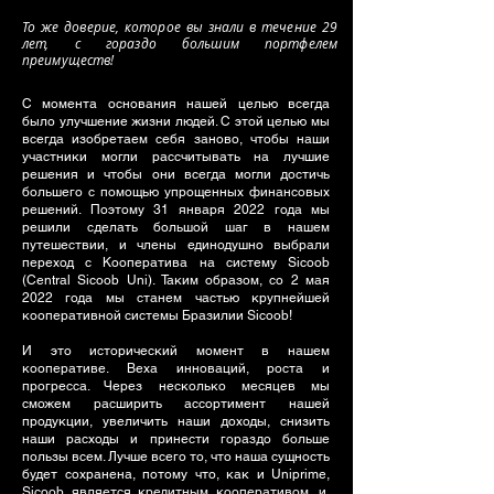
То же доверие, которое вы знали в течение 29
лет, с гораздо большим портфелем
преимуществ!
С момента основания нашей целью всегда
было улучшение жизни людей. С этой целью мы
всегда изобретаем себя заново, чтобы наши
участники могли рассчитывать на лучшие
решения и чтобы они всегда могли достичь
большего с помощью упрощенных финансовых
решений. Поэтому 31 января 2022 года мы
решили сделать большой шаг в нашем
путешествии, и члены единодушно выбрали
переход с Кооператива на систему Sicoob
(Central Sicoob Uni). Таким образом, со 2 мая
2022 года мы станем частью крупнейшей
кооперативной системы Бразилии Sicoob!
И это исторический момент в нашем
кооперативе. Веха инноваций, роста и
прогресса. Через несколько месяцев мы
сможем расширить ассортимент нашей
продукции, увеличить наши доходы, снизить
наши расходы и принести гораздо больше
пользы всем. Лучше всего то, что наша сущность
будет сохранена, потому что, как и Uniprime,
Sicoob является кредитным кооперативом, и,