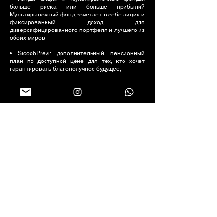
больше риска или больше прибыли?
Мультирыночный фонд сочетает в себе акции и
фиксированный доход для
диверсифицированного портфеля и лучшего из
обоих миров;
• SicoobPrevi: дополнительный пенсионный
план по доступной цене для тех, кто хочет
гарантировать благополучное будущее;
• Страхование Sicoob: страхование жизни,
автомобиля, поручительства, путешествий или
жилья. Разнообразие вариантов защиты самого
важного;
• Автоматический дебет: никаких штрафов за
просрочку платежа! Автоматический дебет
обеспечивает больше удобства и меньше
бумаги;
• Sicoob Coopera: программа баллов, в рамках
которой любая покупка может быть
возвращена с дополнительными
преимуществами, от косметических средств до
посуды и бытовой техники. _cc781905-5cde-
3194-bb5c_f586b-138d
Вся эта консолидированная траектория Sicoob