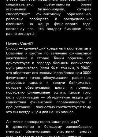
следовательно, преимущества более
устойчивой бизнес-модели, которая
способствует финансовому образованию,
развитию сообществ и распределению
излишков на конце финансового года,
поскольку все, кто владеет бизнесом, все
равно останутся.
Почему Сикуб?
Sicoob — крупнейший кредитный кооператив в
Бразилии и шестое по величине финансовое
учреждение в стране. Таким образом, он
присутствует в гораздо большем количестве
муниципалитетов (если быть точным, в 2000),
что облегчает его членам через более чем 3000
физических точек обслуживания, различные
цифровые каналы и тысячи банкоматов,
которые обеспечивают доступ к полному
портфелю финансовые услуги. Кроме того,
цель организации — объединение людей для
содействия финансовой справедливости и
процветанию — полностью соответствует тому,
что мы всегда ищем для наших членов.
А в жизни кооператоров какая разница?
В дополнение к большему разнообразию
пунктов обслуживания участники смогут
использовать новые продукты. Проверить: