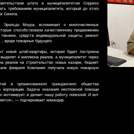
вительством штата и муниципалитетом Сорризо
ать требованиям муниципалитета, который до этого
ых Синопа.
. Эральдо Моура, вспоминает о многочисленных
которые способствовали качественному продвижению
 техники, средств индивидуальной защиты, ремонт
 , вроде пожарных будущего.
кт новой штаб-квартиры, которая будет построена
 выделит 4 миллиона реалов, а муниципалитет через
на реалов на строительство новых казарм, бюджет
чале февраля Компания получила новую пожарную
тей и организованного гражданского общества
ю корпорации. Задача оказания неотложной помощи
о мотивирует и делает нашу работу полезной. И вот
ляется», — подчеркивает командир.