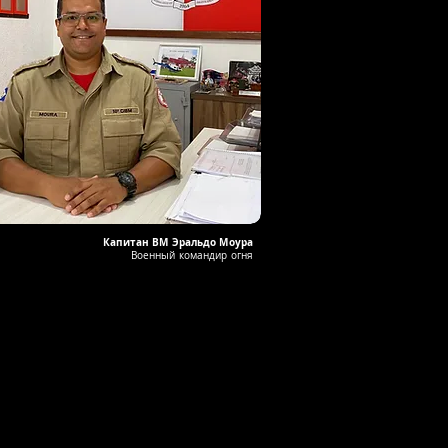
Капитан BM Эральдо Моура
Военный командир огня