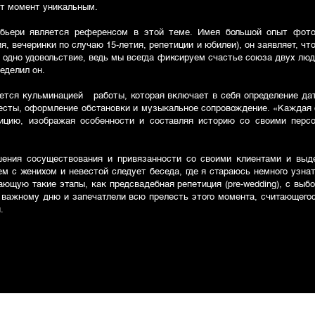
ает момент уникальным.
бьери является референсом в этой теме. Имея большой опыт фото
я, вечеринки по случаю 15-летия, репетиции и юбилеи), он заявляет, ч
одно удовольствие, ведь мы всегда фиксируем счастье союза двух люд
ределил он.
ется кульминацией работы, которая включает в себя определение дат
весты, оформление обстановки и музыкальное сопровождение. «Каждая
ицию, изображая особенности и составляя историю со своими пер
шения сосуществования и привязанности со своими клиентами и выд
м с женихом и невестой следует беседа, где я стараюсь немного узна
ющую такие этапы, как предсвадебная репетиция (pre-wedding), с вы
к важному дню и запечатлели всю прелесть этого момента, считающег
.