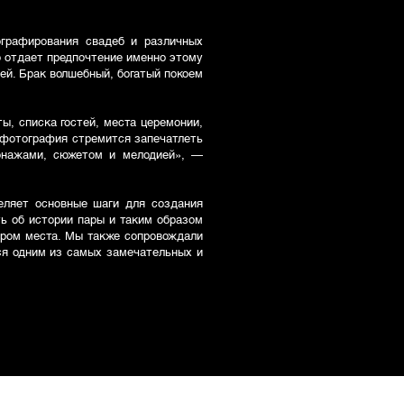
графирования свадеб и различных
то отдает предпочтение именно этому
ей. Брак волшебный, богатый покоем
ы, списка гостей, места церемонии,
 фотография стремится запечатлеть
сонажами, сюжетом и мелодией», —
еляет основные шаги для создания
ть об истории пары и таким образом
бором места. Мы также сопровождали
ося одним из самых замечательных и