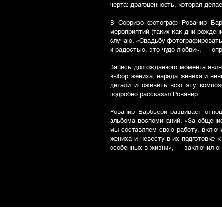
черта: драгоценность, которая дел
В Сорризо фотограф Рованир Бар
мероприятий (таких как дни рождени
случаю. «Свадьбу фотографировать 
и радостью, это чудо любви», — оп
Запись долгожданного момента явля
выбор жениха, наряда жениха и не
детали и оживить всю эту композ
подробно рассказал Рованир.
Рованир Барбьери развивает отно
альбома воспоминаний. «За общение
мы составляем свою работу, включа
жениха и невесту в их подготовке 
особенных в жизни», — заключил он