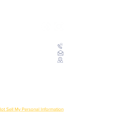
Следите за нами в социальных
сетях
+55 (66) 99994-2442
contato@revistaworld.com.br
la 102 - Centro, Sorriso/MT
ot Sell My Personal Information