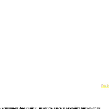
Rua Cartola, 425, Sa
Do N
Copyright © 2021. Все права защищены Revista World ®
ь успешным франчайзи
, нажмите здесь и откройте бизнес-план