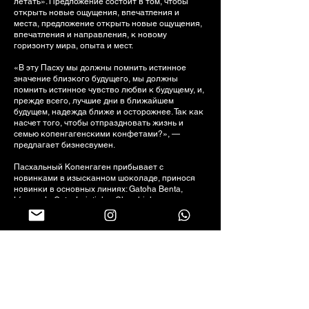
летать». Предложение состоит в том, чтобы
открыть новые ощущения, впечатления и
места, предложение открыть новые ощущения,
впечатления и направления, к новому
горизонту мира, опыта и мест.
«В эту Пасху мы должны помнить истинное
значение близкого будущего, мы должны
помнить истинное чувство любви к будущему, и,
прежде всего, лучшие дни в ближайшем
будущем, надежда ближе и осторожнее. Так как
насчет того, чтобы отпраздновать жизнь и
семью копенгагенскими конфетами?», —
предлагает бизнесвумен.
Пасхальный Копенгаген прибывает с
новинками в изысканном шоколаде, принося
новинки в основных линиях: Gatoha Benta,
Língua de Gato, Lajotinha, Chumbinho и другие
классические товары. И это не только яйца,
есть также таблетки, мини-яйца, детская
линия, множество вкусов по ценам на любой
бюджет, доступные в портфеле бренда на этот
год.
Следите за нами в социальных сетях