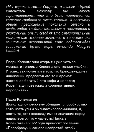
«Мы верили в город Сорризо, а также в бренд
Копенгаген. Поэтому мы можем
гарантировать, что это было партнерство,
которое сработало очень хорошо. И поскольку
общее предложение поколения связано и
необычайно, создает активные воспоминания и
уникальный опыт, сегодня это отличительный
момент для создания качества и качества для
социальных мероприятий Kope, подтверждая
социальный бренд Kope, Fernanda Milagres
Haddad.
Двери Копенгагена открыты уже четыре
месяца, и теперь в Копенгагене только улыбки.
И успех заключается в том, что бренд внедряет
инновации, предлагая что-то и аромат
настолько богатый, что кофе и шоколад
Kopenha для светских и корпоративных
мероприятий.
Пасха Копенгаген
Шоколад по-прежнему обладает способностью
связывать узы и вызывать воспоминания, и,
опять же, этот шоколад имеет значение перед
лицом всего, что у нас есть. Пасха в
Копенгагене 2022 года приносит послание
«Преобразуй и заново изобретай, чтобы