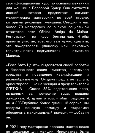
сертификационный курс по основам механики
для женщин с Барбарой Бриер. Она считается
иконой, которая продвигает сегмент
механических мастерских по всей стране,
которыми руководят женщины. Сегодня у нас
более 70 мастерских со знаком социальной
ответственности Oficina Amiga da Mulher.
Регистрация на курс бесплатная. Чтобы
принять участие, все, что вам нужно сделать,
это пожертвовать упаковку или несколько
гериатрических подгузников», — отметила
Мариса.
«Реал Авто Центр» выделяется своей заботой
о безопасности своих клиентов, вкладывая
средства в повышение квалификации и
разнообразие услуг. Он даже предлагает услуги,
ориентированные на женщин и представителей
ЛГБТКИА+. «Около 35% водительских прав,
выданных за последние годы, выданы
женщинам. И, думая о том, чтобы предложить
им и ЛГБТ-публике более гуманный сервис, мы
создали женскую команду и стараемся
обеспечить максимальный прием», — добавил
он.
В 2021 году мастерская провела мастер-класс
по механике для женщин. Инициатива была