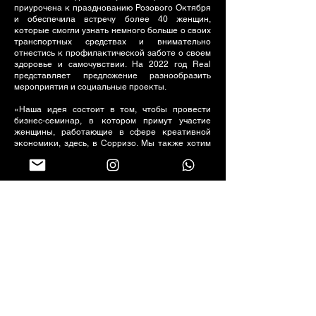
приурочена к празднованию Розового Октября
и обеспечила встречу более 40 женщин,
которые смогли узнать немного больше о своих
транспортных средствах и внимательно
отнестись к профилактической заботе о своем
здоровье и самочувствии. На 2022 год Real
представляет предложение разнообразить
мероприятия и социальные проекты.
«Наша идея состоит в том, чтобы провести
бизнес-семинар, в котором примут участие
женщины, работающие в сфере креативной
экономики, здесь, в Сорризо. Мы также хотим
расширить наши действия и реализовать
инициативы, которые ведут к сбору прокладок,
мыла, дезодорантов и предметов личной и
интимной гигиены, чтобы мы могли
способствовать благополучию нуждающихся
молодых людей и женщин в Сорризо. Есть много
способов помочь, с небольшим мы можем
собраться вместе и сделать больше.
Пожертвование выходит далеко за рамки
базовой продовольственной корзины, помощь
другим — это настоящая забота», — заключила
Мариса.