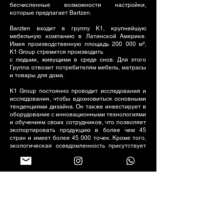
бесчисленные возможности настройки,
которые предлагает Bartzen.
Barzten входит в группу K1, крупнейшую
мебельную компанию в Латинской Америке.
Имея производственную площадь 200 000 м²,
K1 Group стремится производить
с людьми, живущими в среде снов. Для этого
Группа отвозит потребителям мебель, матрасы
и товары для дома.
K1 Group постоянно проводит исследования и
исследования, чтобы вдохновиться основными
тенденциями дизайна. Он также инвестирует в
оборудование с инновационными технологиями
и обучением своих сотрудников, что позволяет
экспортировать продукцию в более чем 45
стран и имеет более 45 000 точек. Кроме того,
экологическая осведомленность присутствует
в процессах лесовосстановления, обработки и
переработки отходов, которые мы
осуществляем.
Барцен Смайл | Руа-Фос-ду-Игуасу, 911 | Центр -
Юг |
66 9 9697.7034
Следите за нами в социальных сетях