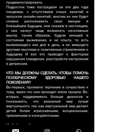
продемонстрировать.
Подростки тоже пострадали за эти два года
пандемии, с отсутствием очных занятий и
запуском онлайн-занятий, многим из них будет
сложно распознавать свои эмоции в
ближайшем будущем, или скажем в настоящем,
у них начнут чаще возникать негативные
мысли, таким образом, будучи юношей в
состоянии выживания, а не опыта, то есть
выживающего изо дня в день, а не живущего
другими мыслями и позитивным стремлением к
будущему. И все это приводит к факторам
нарушения поведения, расстройств настроения
и депрессии.
ЧТО МЫ ДОЛЖНЫ СДЕЛАТЬ, ЧТОБЫ ПОМОЧЬ
ПСИХИЧЕСКОМУ ЗДОРОВЬЮ НАШЕГО
ПОКОЛЕНИЯ?
Во-первых, проявите терпение и сочувствие к
тому, через что они проходят и/или прошли. Во-
вторых, поддерживать больше диалогов и
показывать, что реальный мир лучше
виртуального, так как виртуальный мир делает
детей более агрессивными, асоциальными,
тревожными и конкурентными.
Не бойтесь обращаться за помощью и говорить,
что не можете, ведь никто не может быть все