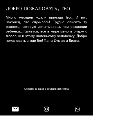
ДОБРО ПОЖАЛОВАТЬ, ТЕО
Много месяцев ждали приезда Тео... И вот,
наконец, это случилось! Трудно описать ту
радость, которую испытываешь при рождении
ребенка... Кажется, все в мире мелочь рядом с
любовью к этому маленькому человечку! Добро
пожаловать в мир Тео! Папы Дуглас и Диана.
Следите за нами в социальных сетях