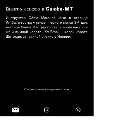
Визит к сенсею в Cuiabá-MT
Инструктор Cênio Marques, был в столице
Куяба, в гостях у сенсея черного пояса 3-й дан,
мистера Занка. Инструктор теперь связан с той
же интимной карате JKA Brasil, школой карате
Шотокан, связанной с Токио в Японии.
Следите за нами в социальных сетях