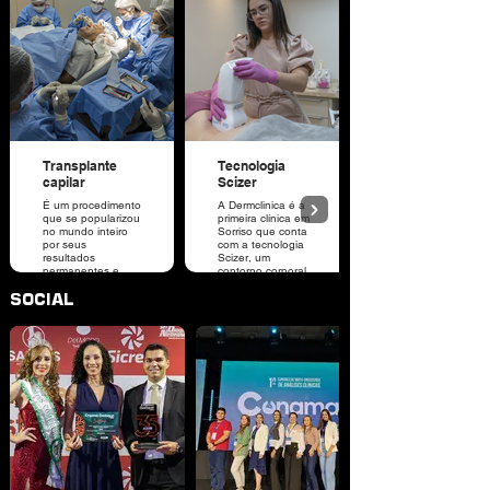
impacto nas decorações.
máximo, bem diferente dos
• Carregador USB para
aparelhos convencionais
dispositivos eletrônicos
que permanece o mesmo do
• Sistema de Som através
início ao fim.
de Bluetooth
Vitória Tapeçaria e
Acessórios
Transplante
Tecnologia
capilar
Scizer
É um procedimento
A Dermclinica é a
que se popularizou
primeira clínica em
no mundo inteiro
Sorriso que conta
por seus
com a tecnologia
resultados
Scizer, um
permanentes e
contorno corporal
naturais,
não invasivo, que
SOCIAL
principalmente,
promove a redução
entre os homens
de medidas,
que sofrem com o
eliminando a
diagnóstico de
gordura localizada.
alopecia
androgenética, a
famosa calvície.