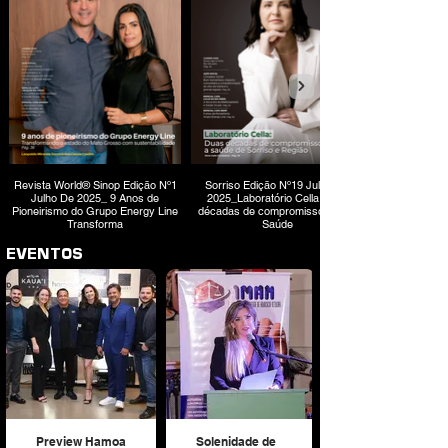
Revista World® Sinop Edição Nº1
Sorriso Edição Nº19 Julho De
Julho De 2025_ 9 Anos de
2025_Laboratório Cella Duas
Pioneirismo do Grupo Energy Line
décadas de compromisso com a
Transforma
Saúde
EVENTOS
Preview Hamoa
Solenidade de