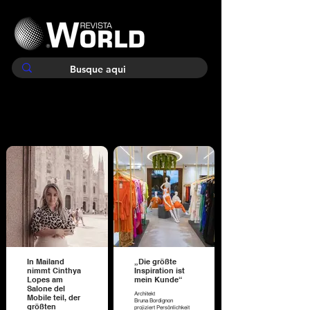
In Mailand
„Die größte
nimmt Cinthya
Inspiration ist
Lopes am
mein Kunde“
Salone del
Architekt
Mobile teil, der
Bruna Bordignon
größten
projiziert Persönlichkeit