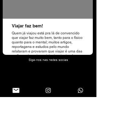
Viajar faz bem!
Quem já viajou está pra lá de convencido
que viajar faz muito bem, tanto para o físico
quanto para o mental; muitos artigos,
reportagens e estudos pelo mundo
relataram e provaram que viajar é uma das
melhores terapias existentes, juntando
Siga-nos nas redes socias
algumas dessas pesquisas, relatos de
clientes e nossa própria experiência,
decidimos compartilhar com vocês um
pouco de alguns pontos, alguns benefícios
à saúde de viajar.
Quer viver mais e mais feliz? Viaje!
Durante uma viagem é possível sentir
diferentes emoções, mas a mais comum é a
sensação de felicidade. Um estudo
realizado pela Universidade de Breda, na
Holanda descobriu que de 1500 pessoas,
974 demonstraram mais felicidade ao
planejar uma viagem. Isso ocorre porque, a
partir do momento que se toma a decisão e
se planeja a saída, o sistema imunológico