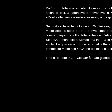
Dall'inizio delle sue attività, il gruppo ha c
azioni di polizia ostensive e preventive, ai v
all'aiuto alle persone nelle aree rurali, al tras
Secondo il tenente colonnello PM Teixeira, 
molte sfide e sono stati fatti investimenti ch
lavoro integrato svolto dalle istituzioni. “Ab
Sicurezza, non solo a Sorriso, ma in tutta la
avuto l'acquisizione di un altro elicotter
contribuito molto alla riduzione dei tassi di cr
Fino all'ottobre 2021, Ciopaer è stato gestit