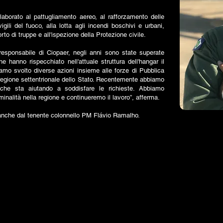
ollaborato al pattugliamento aereo, al rafforzamento delle
igili del fuoco, alla lotta agli incendi boschivi e urbani,
porto di truppe e all'ispezione della Protezione civile.
responsabile di Ciopaer, negli anni sono state superate
e hanno rispecchiato nell'attuale struttura dell'hangar il
biamo svolto diverse azioni insieme alle forze di Pubblica
 regione settentrionale dello Stato. Recentemente abbiamo
o che sta aiutando a soddisfare le richieste. Abbiamo
iminalità nella regione e continueremo il lavoro”, afferma.
o anche dal tenente colonnello PM Flávio Ramalho.