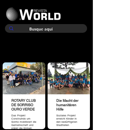
ROTARY CLUB
Die Macht der
DE SORRISO
humanitären
OURO VERDE
Hilfe
Das Projekt
Soziales Projekt
Construindo um
erreicht Kinder in
Sonho mobilisiert die
den bedürftigsten
Gemeinschaft und
Stadtteilen
stärkt die Einheit.