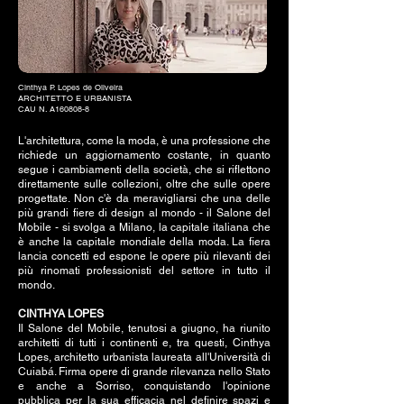
Cinthya P. Lopes de Oliveira
ARCHITETTO E URBANISTA
CAU N. A160808-8
L'architettura, come la moda, è una professione che
richiede un aggiornamento costante, in quanto
segue i cambiamenti della società, che si riflettono
direttamente sulle collezioni, oltre che sulle opere
progettate. Non c'è da meravigliarsi che una delle
più grandi fiere di design al mondo - il Salone del
Mobile - si svolga a Milano, la capitale italiana che
è anche la capitale mondiale della moda. La fiera
lancia concetti ed espone le opere più rilevanti dei
più rinomati professionisti del settore in tutto il
mondo.
CINTHYA LOPES
Il Salone del Mobile, tenutosi a giugno, ha riunito
architetti di tutti i continenti e, tra questi, Cinthya
Lopes, architetto urbanista laureata all'Università di
Cuiabá. Firma opere di grande rilevanza nello Stato
e anche a Sorriso, conquistando l'opinione
pubblica per la sua efficacia nel definire spazi e