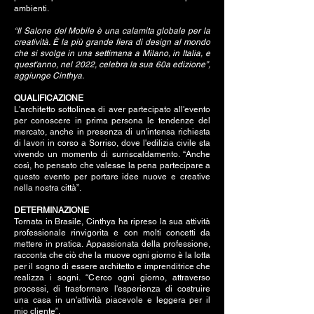
ambienti.
“Il Salone del Mobile è una calamita globale per la
creatività. È la più grande fiera di design al mondo
che si svolge in una settimana a Milano, in Italia, e
quest'anno, nel 2022, celebra la sua 60a edizione”,
aggiunge Cinthya.
QUALIFICAZIONE
L'architetto sottolinea di aver partecipato all'evento
per conoscere in prima persona le tendenze del
mercato, anche in presenza di un'intensa richiesta
di lavori in corso a Sorriso, dove l'edilizia civile sta
vivendo un momento di surriscaldamento. “Anche
così, ho pensato che valesse la pena partecipare a
questo evento per portare idee nuove e creative
nella nostra città”.
DETERMINAZIONE
Tornata in Brasile, Cinthya ha ripreso la sua attività
professionale rinvigorita e con molti concetti da
mettere in pratica. Appassionata della professione,
racconta che ciò che la muove ogni giorno è la lotta
per il sogno di essere architetto e imprenditrice che
realizza i sogni. “Cerco ogni giorno, attraverso
processi, di trasformare l'esperienza di costruire
una casa in un'attività piacevole e leggera per il
mio cliente”.