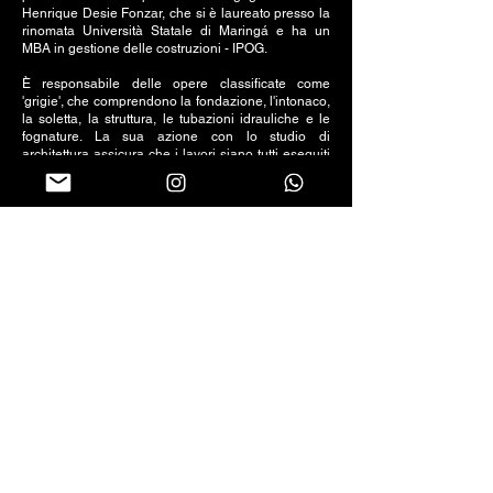
Henrique Desie Fonzar, che si è laureato presso la
rinomata Università Statale di Maringá e ha un
MBA in gestione delle costruzioni - IPOG.
È responsabile delle opere classificate come
'grigie', che comprendono la fondazione, l'intonaco,
la soletta, la struttura, le tubazioni idrauliche e le
fognature. La sua azione con lo studio di
architettura assicura che i lavori siano tutti eseguiti
secondo gli standard, dalla fondazione. Ecco
perché è davanti al team che gestisce e
supervisiona le costruzioni. Infine, Cinthya è
responsabile della finitura della casa (tinteggiatura,
intonacatura, rivestimento e illuminazione).
SQUADRA
Collabora con lo studio anche l'architetto Lucas
Arcari; Yanca Almeida, responsabile delle finanze
dell'azienda, e Thaís Morais, che si occupa della
gestione dell'impresa, nel senso che tutti i servizi,
così come i progetti e le opere vengono sviluppati
secondo il programma e altre specificità. Cinthya ha
anche il supporto del paesaggista Thalita Simões e
dell'ingegnere civile Henrique Fonzar e
dell'architetto Lorrane Jatobá, che firmano i progetti
insieme a lei.
I dettagli non sono solo dettagli, fanno la differenza.