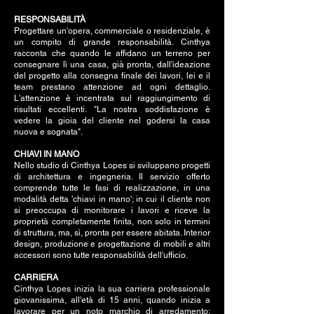
RESPONSABILITÀ
Progettare un'opera, commerciale o residenziale, è
un compito di grande responsabilità. Cinthya
racconta che quando le affidano un terreno per
consegnare lì una casa, già pronta, dall'ideazione
del progetto alla consegna finale dei lavori, lei e il
team prestano attenzione ad ogni dettaglio.
L'attenzione è incentrata sul raggiungimento di
risultati eccellenti. "La nostra soddisfazione è
vedere la gioia del cliente nel godersi la casa
nuova e sognata".
CHIAVI IN MANO
Nello studio di Cinthya Lopes si sviluppano progetti
di architettura e ingegneria. Il servizio offerto
comprende tutte le fasi di realizzazione, in una
modalità detta 'chiavi in mano'; in cui il cliente non
si preoccupa di monitorare i lavori e riceve la
proprietà completamente finita, non solo in termini
di struttura, ma, sì, pronta per essere abitata. Interior
design, produzione e progettazione di mobili e altri
accessori sono tutte responsabilità dell'ufficio.
CARRIERA
Cinthya Lopes inizia la sua carriera professionale
giovanissima, all'età di 15 anni, quando inizia a
lavorare per un noto marchio di arredamento: