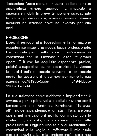
Todeschini. Ancor prima di iniziare il college, era un
apprendista minore, quando ha imparato a
disegnare mobili. In breve tempo si è guadagnato
la stima professionale, avendo assunto diversi
incarichi nell'azienda dove ha lavorato per otto
anni.
PROIEZIONE
Dopo il periodo alla Todeschini e la formazione
accademica inizia una nuova tappa professionale.
Ha lavorato per quattro anni in un'impresa di
costruzioni con la funzione di eseguire grandi
opere. È lì che ha acquisito esperienza pratica,
poiché, a capo di un team di costruzione, ha vissuto
la quotidianità di questo universo e, in questo
modo, ha acquisito il know-how per aprire la sua
azienda._cc781905-5cde- 3194-bb3b-
136bad5cf58d_
La sua traiettoria come architetto e imprenditrice è
avvenuta per la prima volta in collaborazione con il
famoso architetto Andressa Borghezan. “Tuttavia,
all'inizio della pandemia, è tornata in Paraná e oggi
opera nel mercato online. Ho continuato con lo
studio qui, da solo, ma collaborando con altri
professionisti. Oggi ho uno studio di architettura e
costruzioni e la voglia di rafforzare il mio ruolo
sociale grazie alla mia professione”, sottolinea