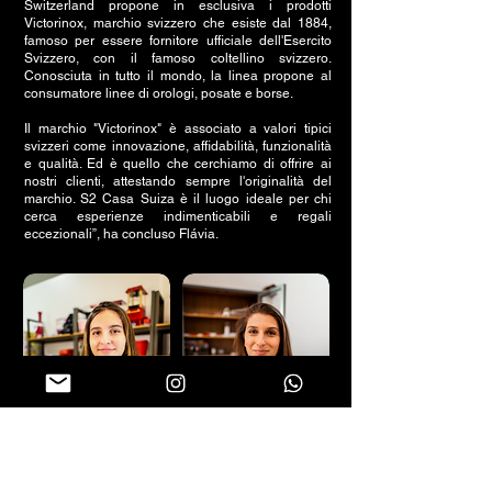
Switzerland propone in esclusiva i prodotti
Victorinox, marchio svizzero che esiste dal 1884,
famoso per essere fornitore ufficiale dell'Esercito
Svizzero, con il famoso coltellino svizzero.
Conosciuta in tutto il mondo, la linea propone al
consumatore linee di orologi, posate e borse.
Il marchio "Victorinox" è associato a valori tipici
svizzeri come innovazione, affidabilità, funzionalità
e qualità. Ed è quello che cerchiamo di offrire ai
nostri clienti, attestando sempre l'originalità del
marchio. S2 Casa Suiza è il luogo ideale per chi
cerca esperienze indimenticabili e regali
eccezionali”, ha concluso Flávia.