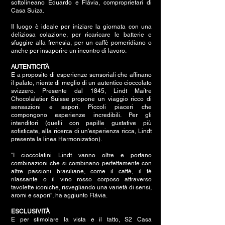
sottolineano Eduardo e Flávia, comproprietari di
Casa Suiza.
Il luogo è ideale per iniziare la giornata con una
deliziosa colazione, per ricaricare le batterie e
sfuggire alla frenesia, per un caffè pomeridiano o
anche per insaporire un incontro di lavoro.
AUTENTICITÀ
E a proposito di esperienze sensoriali che affinano
il palato, niente di meglio di un autentico cioccolato
svizzero. Presente dal 1845, Lindt Maítre
Chocolalatier Suisse propone un viaggio ricco di
sensazioni e sapori. Piccoli piaceri che
compongono esperienze incredibili. Per gli
intenditori (quelli con papille gustative più
sofisticate, alla ricerca di un'esperienza ricca, Lindt
presenta la linea Harmonization).
“I cioccolatini Lindt vanno oltre e portano
combinazioni che si combinano perfettamente con
altre passioni brasiliane, come il caffè, il tè
rilassante o il vino rosso corposo attraverso
tavolette iconiche, risvegliando una varietà di sensi,
aromi e sapori”, ha aggiunto Flávia.
ESCLUSIVITÀ
E per stimolare la vista e il tatto, S2 Casa