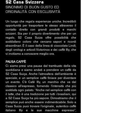
S2 Casa Svizzera
SINONIMO DI BUON GUSTO ED
ORIGINALITÀ CON ESCLUSIVITÀ
Un luogo che regala esperienze uniche. Incredibili
opportunità per trasportare te stesso attraverso il
contatto diretto con grandi prodotti e marchi
svizzeri. Sia per il proprio divertimento che per un
regalo, S2 Casa Suiza offre possibilità che
soddisfano coloro che cercano sapori e ricordi
straordinari. È il caso della linea di cioccolato Lindt,
degli orologi e articoli Victorinox e dei caffè Illy, che
vi invitiamo a conoscere meglio ora.
PAUSA CAFFÈ
Ci siamo presi una pausa dal trambusto della vita
quotidiana e siamo andati a prendere un caffè da
S2 Casa Suiça. Anche l'atmosfera dell'ambiente è
speciale, e un semplice caffè finisce per diventare
un evento. C'è Café Illy, un marchio che va dal
classico all'espresso, fornendo l'intensità che più
soddisfa ogni palato. “Anche nel semplice caffè con
il latte, che è una tradizione per tutti i brasiliani, qui
a S2 Casa Suiça ha più sapore. Dimostriamo che il
semplice può anche essere indimenticabile. Solo a
Casa Suiza puoi trovare l'originale, autentico caffè
italiano Illy e le sue macchine espresso”,