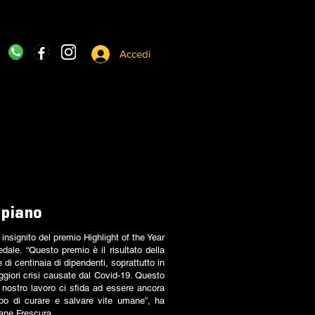
Accedi
 piano
insignito del premio Highlight of the Year
dale. “Questo premio è il risultato della
e di centinaia di dipendenti, soprattutto in
ggiori crisi causate dal Covid-19. Questo
 nostro lavoro ci sfida ad essere ancora
opo di curare e salvare vite umane”, ha
liane Frescura.