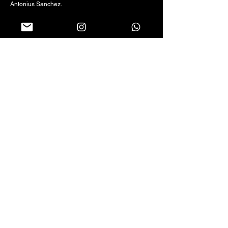
Antonius Sanchez.
Sequere nos in socialis networks
+55 (66) 99994-2442
_cc781905-5cde-3194 - bb3b-136bad5cf58d_
Rua Cartola, 425, Sala 102 - Centro, Sorriso/MT