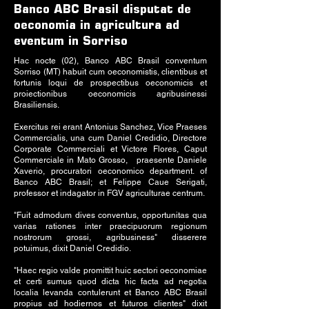
Banco ABC Brasil disputat de
oeconomia in agricultura ad
eventum in Sorriso
Hac nocte (02), Banco ABC Brasil conventum
Sorriso (MT) habuit cum oeconomistis, clientibus et
fortunis loqui de prospectibus oeconomicis et
proiectionibus oeconomicis agribusinessi
Brasiliensis.
Exercitus rei erant Antonius Sanchez, Vice Praeses
Commercialis, una cum Daniel Credidio, Directore
Corporate Commerciali et Victore Flores, Caput
Commerciale in Mato Grosso, praesente Daniele
Xaverio, procuratori oeconomico department. of
Banco ABC Brasil; et Felippe Caue Serigati,
professor et indagator in FGV agriculturae centrum.
"Fuit admodum dives conventus, opportunitas qua
varias rationes inter praecipuorum regionum
nostrorum grossi, agribusiness" disserere
potuimus, dixit Daniel Credidio.
"Haec regio valde promittit huic sectori oeconomiae
et certi sumus quod dicta hic facta ad negotia
localia levanda contulerunt et Banco ABC Brasil
propius ad hodiernos et futuros clientes" dixit