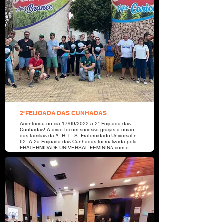
2ªFEIJOADA DAS CUNHADAS
Aconteceu no dia 17/09/2022 a 2ª Feijoada das
Cunhadas! A ação foi um sucesso graças a união
das famílias da A. R. L. S. Fraternidade Universal n.
62. A 2a Feijoada das Cunhadas foi realizada pela
FRATERNIDADE UNIVERSAL FEMININA com o
objetivo de arrecadar recursos para o
desenvolvimento de projetos sociais e de apoio à
Associação Criança Feliz, localizada no Bairro Vila
Bela, em Sorriso-MT. O evento contou com o
patrocínio da Tio Jand, Portal Bebidas e Aiqfome.