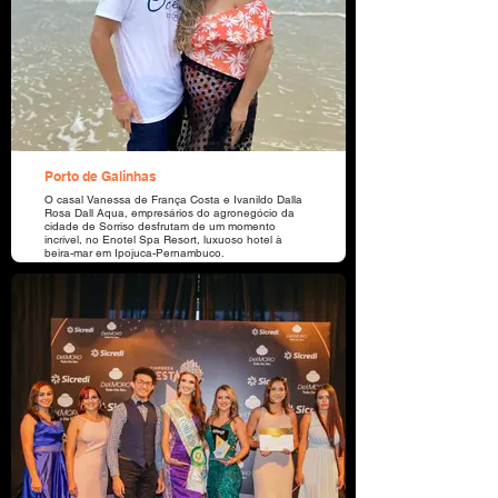
Porto de Galinhas
O casal Vanessa de França Costa e Ivanildo Dalla
Rosa Dall Aqua, empresários do agronegócio da
cidade de Sorriso desfrutam de um momento
incrível, no Enotel Spa Resort, luxuoso hotel à
beira-mar em Ipojuca-Pernambuco.