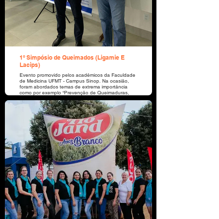
1º Simpósio de Queimados (Ligamie E
Lacips)
Evento promovido pelos acadêmicos da Faculdade
de Medicina UFMT - Campus Sinop. Na ocasião,
foram abordados temas de extrema importância
como por exemplo “Prevenção de Queimaduras,
Abordagem primária ao Queimado e “Enxertos
cutâneos e curativos em Pacientes Queimados “.
Na foto ao lado do cirurgião plástico Dr. Assad
Nain, Dr. Lauro M. Ribeiro representando a
CICATRIOXI, uma vez que, a Oxigenoterapia
Hiperbárica, é um tratamento adjuvante de grande
importância como auxiliar para a cicatrização
tecidual, no combate de infecções bacterianas
muitas vezes associada e na regressão do
processo inflamatório como um todo.