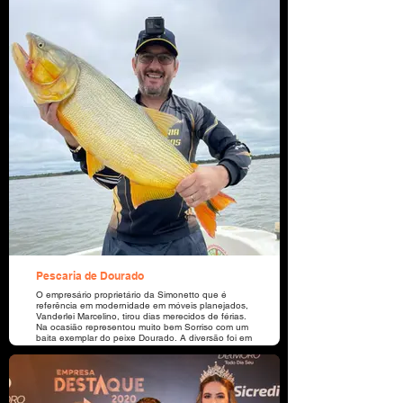
crescimento pessoal e estabilidade para lidar com
as demandas do dia a dia. Ajudar o próximo
naquilo que estiver ao meu alcance, sempre
trazendo a memória como princípios morais, os
ensinamentos bíblicos que diz que aquele que
pode fazer o bem e não faz comete pecado. Tiago
4:17.
Pescaria de Dourado
O empresário proprietário da Simonetto que é
referência em modernidade em móveis planejados,
Vanderlei Marcelino, tirou dias merecidos de férias.
Na ocasião representou muito bem Sorriso com um
baita exemplar do peixe Dourado. A diversão foi em
Paso de lá Pátria, Corrientes /Argentina