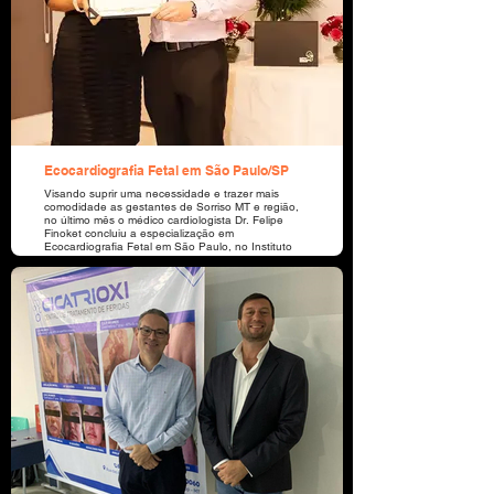
Ecocardiografia Fetal em São Paulo/SP
Visando suprir uma necessidade e trazer mais
comodidade as gestantes de Sorriso MT e região,
no último mês o médico cardiologista Dr. Felipe
Finoket concluiu a especialização em
Ecocardiografia Fetal em São Paulo, no Instituto
Lílian Lopes / Ecokid. Recebeu pelas mãos da Dra.
Lílian, que é um dos principais expoentes nacional
e internacional da modalidade, tendo se
especializado nos Estados Unidos e sendo a
pioneira na realização do exame no Brasil desde
1987. Os atendimentos estão sendo realizados no
CDI do Hospital 13 de Maio.