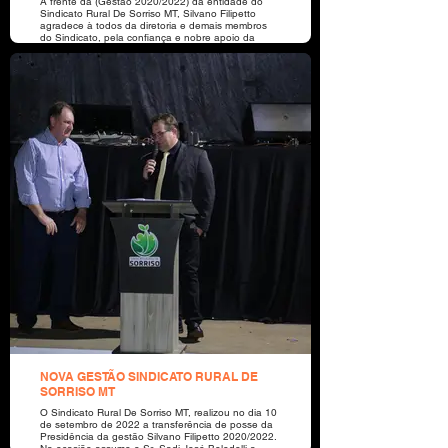
Á frente da (Gestão 2020/2022) da entidade do
Sindicato Rural De Sorriso MT, Silvano Filipetto
agradece à todos da diretoria e demais membros
do Sindicato, pela confiança e nobre apoio da
sociedade, em sua gestão.
NOVA GESTÃO SINDICATO RURAL DE
SORRISO MT
O Sindicato Rural De Sorriso MT, realizou no dia 10
de setembro de 2022 a transferência de posse da
Presidência da gestão Silvano Filipetto 2020/2022.