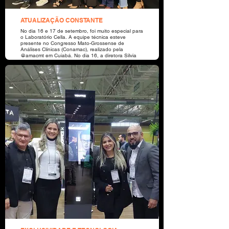
ATUALIZAÇÃO CONSTANTE
No dia 16 e 17 de setembro, foi muito especial para
o Laboratório Cella. A equipe técnica esteve
presente no Congresso Mato-Grossense de
Análises Clínicas (Conamac), realizado pela
@amacmt em Cuiabá. No dia 16, a diretora Silvia
Cella teve a honra de mediar a palestra do Dr.
André Valpassos (@vision360_treinamentos),
Coordenador do Sistema Nacional de Acreditação -
DICQ. Ao longo dos dois dias de evento, pudemos
compartilhar experiências e conquistar valiosos
aprendizados.