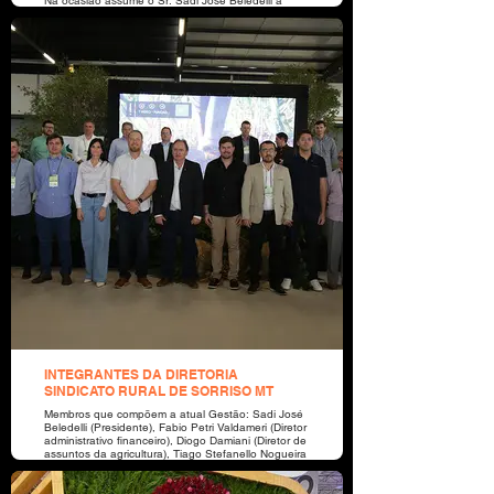
Na ocasião assume o Sr. Sadi José Beledelli a
presidência dia 10/09/22, (Gestão 2022/2024).
Local Buffet Franciele Casarin.
INTEGRANTES DA DIRETORIA
SINDICATO RURAL DE SORRISO MT
Membros que compõem a atual Gestão: Sadi José
Beledelli (Presidente), Fabio Petri Valdameri (Diretor
administrativo financeiro), Diogo Damiani (Diretor de
assuntos da agricultura), Tiago Stefanello Nogueira
(Diretor de assuntos da Pecuária), Conceição
Barbosa da Mata Missio (Conselheira administrativa
- Titular), Fernando Maziero Pozzobon (Conselheiro