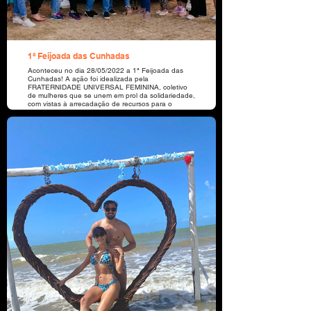
1ª Feijoada das Cunhadas
Aconteceu no dia 28/05/2022 a 1ª Feijoada das
Cunhadas! A ação foi idealizada pela
FRATERNIDADE UNIVERSAL FEMININA, coletivo
de mulheres que se unem em prol da solidariedade,
com vistas à arrecadação de recursos para o
desenvolvimento de projetos sociais e de apoio à
Associação Criança Feliz, localizada no Bairro Vila
Bela, em Sorriso-MT. O evento contou com o
patrocínio da Nutribrás, Tio Jand, Portal Bebidas,
Aiqfome, Mercado Ideal, Rondacar, ML Repres.
Coml. de Cereais e Dra. Sabrina Mello/MEDICFISIO.