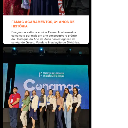
FAMAC ACABAMENTOS, 31 ANOS DE
HISTÓRIA
Em grande estilo, a equipe Famac Acabamentos
comemora por mais um ano consecutivo o prêmio
de Destaque do Ano da Aces nas categorias de
serviço de Gesso, Venda e Instalação de Divisórias.
É uma empresa que prioriza a qualidade nos
atendimentos, produtos e serviços, atendendo
clientes de Sorriso e região. FAMAC
ACABAMENTOS, REALIZANDO SONHOS AO
TRANSFORMAR AMBIENTES. Gratidão aos
colaboradores, fornecedores e clientes - 2021.