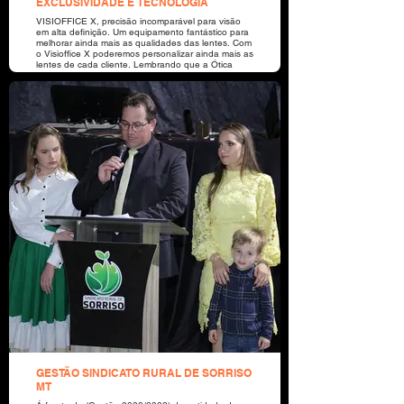
EXCLUSIVIDADE E TECNOLOGIA
VISIOFFICE X, precisão incomparável para visão
em alta definição. Um equipamento fantástico para
melhorar ainda mais as qualidades das lentes. Com
o Visioffice X poderemos personalizar ainda mais as
lentes de cada cliente. Lembrando que a Ótica
Dillane vai ser a segunda ótica do estado do Mato
Grosso (a primeira do norte do estado) a contar
com Visioffice X. Ótica Dillane nossa especialidade
é você!
GESTÃO SINDICATO RURAL DE SORRISO
MT