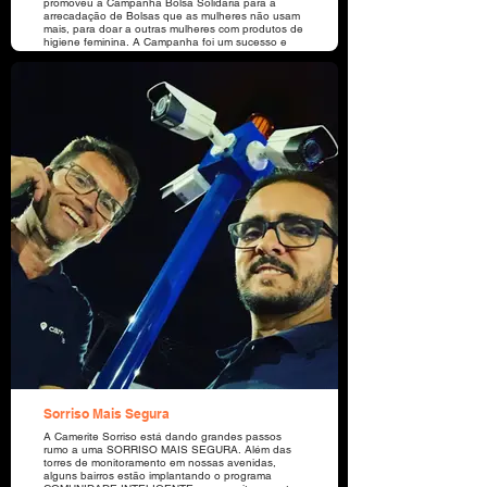
promoveu a Campanha Bolsa Solidária para a
arrecadação de Bolsas que as mulheres não usam
mais, para doar a outras mulheres com produtos de
higiene feminina. A Campanha foi um sucesso e
beneficiou as mulheres da Comunidade da
Associação Criança Feliz, do Bairro Vila Bela,
Sorriso - MT.
Sorriso Mais Segura
A Camerite Sorriso está dando grandes passos
rumo a uma SORRISO MAIS SEGURA. Além das
torres de monitoramento em nossas avenidas,
alguns bairros estão implantando o programa