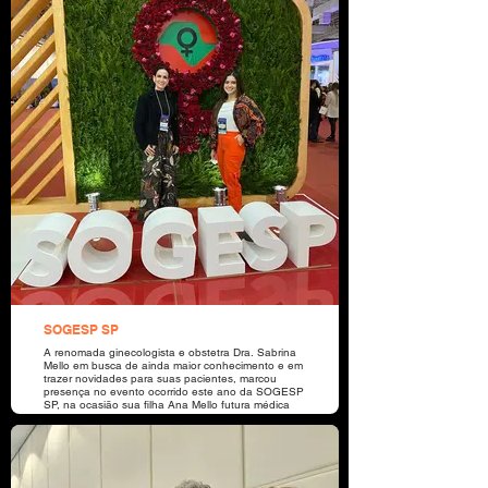
administrativo - Titular), Ingrid Denise Hubner
(Conselheira administrativa - Titular), Marcelo
Roberto Sviech (Conselheiro administrativo - Titular),
Adalberto Grando (Conselheiro Fiscal - Titular),
Pablo Filipetto (Conselheiro Fiscal - Titular), Silvane
Gazola (Conselheira Fiscal - Titular), Rafael Gatto
(Conselheiro Fiscal - Suplente), Ronan Paulo
Poletto (Conselheiro Fiscal - Suplente), Farid
Tenório Santos (Gerente Sindical).
SOGESP SP
A renomada ginecologista e obstetra Dra. Sabrina
Mello em busca de ainda maior conhecimento e em
trazer novidades para suas pacientes, marcou
presença no evento ocorrido este ano da SOGESP
SP, na ocasião sua filha Ana Mello futura médica
também esteve presente.