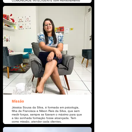
COMUNIDADE INTELIGENTE com monitoramento
colaborativo. Parabéns Sorriso. Nosso
reconhecimento também à Secretaria de
Segurança Pública e Conseg pelo empenho em
cada ação e projeto.
Missão
Jéssica Sousa da Silva, é formada em psicologia,
filha de Francisca e Nilson Reis da Silva, que sem
medir forças, sempre se fizeram o máximo para que
a tão sonhada formação fosse alcançada. Tem
como missão, atender cada clientes,
proporcionando-os uma qualidade de vida
satisfatória, melhorando o desenvolvimento,