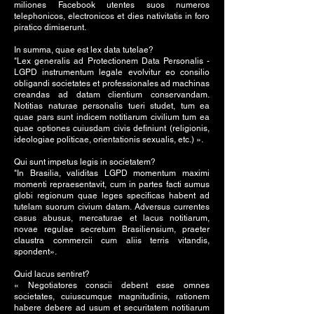
miliones Facebook utentes suos numeros
telephonicos, electronicos et dies nativitatis in foro
piratico dimiserunt.
In summa, quae est lex data tutelae?
"Lex generalis ad Protectionem Data Personalis -
LGPD instrumentum legale evolvitur eo consilio
obligandi societates et professionales ad machinas
creandas ad datam clientium conservandam.
Notitias naturae personalis tueri studet, tum ea
quae pars sunt indicem notitiarum civilium tum ea
quae optiones cuiusdam civis definiunt (religionis,
ideologiae politicae, orientationis sexualis, etc.) ».
Qui sunt impetus legis in societatem?
"In Brasilia, validitas LGPD momentum maximi
momenti repraesentavit, cum in partes facti sumus
globi regionum quae leges specificas habent ad
tutelam suorum civium datam. Adversus currentes
casus abusus, mercaturae et lacus notitiarum,
novae regulae secretum Brasiliensium, praeter
claustra commercii cum aliis terris vitandis,
spondent».
Quid lacus sentiret?
« Negotiatores conscii debent esse omnes
societates, cuiuscumque magnitudinis, rationem
habere debere ad usum et securitatem notitiarum