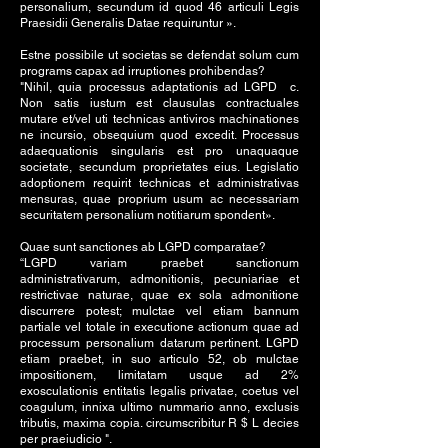
personalium, secundum id quod 46 articuli Legis
Praesidii Generalis Datae requiruntur ».
Estne possibile ut societas se defendat solum cum
programs capax ad irruptiones prohibendas?
"Nihil, quia processus adaptationis ad LGPD c.
Non satis iustum est clausulas contractuales
mutare et/vel uti technicas antiviros machinationes
ne incursio, obsequium quod excedit. Processus
adaequationis singularis est pro unaquaque
societate, secundum proprietates eius. Legislatio
adoptionem requirit technicas et administrativas
mensuras, quae proprium usum ac necessariam
securitatem personalium notitiarum spondent».
Quae sunt sanctiones ab LGPD comparatae?
“LGPD variam praebet sanctionum
administrativarum, admonitionis, pecuniariae et
restrictivae naturae, quae ex sola admonitione
discurrere potest; mulctae vel etiam bannum
partiale vel totale in executione actionum quae ad
processum personalium datarum pertinent. LGPD
etiam praebet, in suo articulo 52, ob mulctae
impositionem, limitatam usque ad 2%
exosculationis entitatis legalis privatae, coetus vel
coagulum, innixa ultimo nummario anno, exclusis
tributis, maxima copia. circumscribitur R $ L decies
per praeiudicio ".