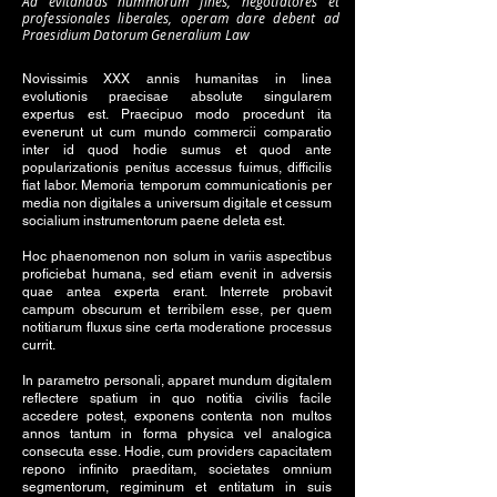
Ad evitandas nummorum fines, negotiatores et
professionales liberales, operam dare debent ad
Praesidium Datorum Generalium Law
Novissimis XXX annis humanitas in linea
evolutionis praecisae absolute singularem
expertus est. Praecipuo modo procedunt ita
evenerunt ut cum mundo commercii comparatio
inter id quod hodie sumus et quod ante
popularizationis penitus accessus fuimus, difficilis
fiat labor. Memoria temporum communicationis per
media non digitales a universum digitale et cessum
socialium instrumentorum paene deleta est.
Hoc phaenomenon non solum in variis aspectibus
proficiebat humana, sed etiam evenit in adversis
quae antea experta erant. Interrete probavit
campum obscurum et terribilem esse, per quem
notitiarum fluxus sine certa moderatione processus
currit.
In parametro personali, apparet mundum digitalem
reflectere spatium in quo notitia civilis facile
accedere potest, exponens contenta non multos
annos tantum in forma physica vel analogica
consecuta esse. Hodie, cum providers capacitatem
repono infinito praeditam, societates omnium
segmentorum, regiminum et entitatum in suis