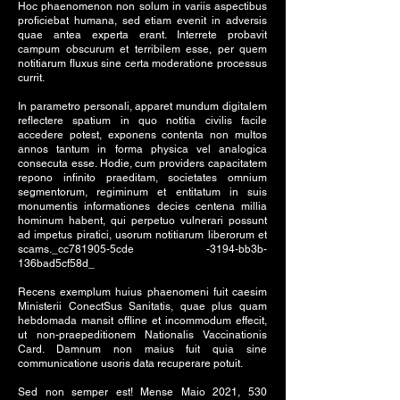
Hoc phaenomenon non solum in variis aspectibus
proficiebat humana, sed etiam evenit in adversis
quae antea experta erant. Interrete probavit
campum obscurum et terribilem esse, per quem
notitiarum fluxus sine certa moderatione processus
currit.
In parametro personali, apparet mundum digitalem
reflectere spatium in quo notitia civilis facile
accedere potest, exponens contenta non multos
annos tantum in forma physica vel analogica
consecuta esse. Hodie, cum providers capacitatem
repono infinito praeditam, societates omnium
segmentorum, regiminum et entitatum in suis
monumentis informationes decies centena millia
hominum habent, qui perpetuo vulnerari possunt
ad impetus piratici, usorum notitiarum liberorum et
scams._cc781905-5cde -3194-bb3b-
136bad5cf58d_
Recens exemplum huius phaenomeni fuit caesim
Ministerii ConectSus Sanitatis, quae plus quam
hebdomada mansit offline et incommodum effecit,
ut non-praepeditionem Nationalis Vaccinationis
Card. Damnum non maius fuit quia sine
communicatione usoris data recuperare potuit.
Sed non semper est! Mense Maio 2021, 530