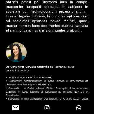
obtineri potest per doctores iuris in campo,
praesertim iurisperiti speciales in subiecto in
societate cum technologiarum professionalium.
Praeter legalia subsidia, hi doctores aptiores sunt
ad societates aptandas novae realitati, quae,
praeter normas legis occurrentes, damna capitalia
etiam in privatis institutis significantes vitabunt. .
Dr. Carla Alves Carvalho Cristovão da Rocha
Advocatus
OAB/MT 24,088/O
• Lectus in lege a Faculdade FASIPE;
• Graduatum postgraduatum in Lege Laboris et procedendi ab
Universidade Anhanguera UNIDERP;
• Graduate in Gubernatione, Risks, Obsequio et Imperio cum
Emphasi in Lege Laboris et Obsequio ab Arnaldo IEPREV et
Faculdade;
• Specialist in Anti-Corruption Obsequium, CPC-A by LEG - Legal
Ethic Obsequium;
• Obsequium et Data Praesidium Vestibulum, CPC-PD per LEC -
Ethica Legal Obsequium;_cc781905-5cde-394-bb3b-136bad5cf58d_
• Sodalis Commissionis pro Mulieribus Advocatis XVII Subsection
OAB/MT;
• Member of the Data Praesidium, Secretum et Obsequium
Commissio 17th subsection OAB/MT.