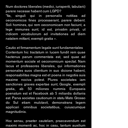
Num doctores liberales (medici, iurisperiti, tabularii)
parere necesse habent cum LGPD?
"Ita, singuli qui in personalis notitias ad
oeconomicos fines processerant, parere debent.
Soli homines, qui rem oeconomicam non faciunt, a
lege immunes sunt, id est, privatim privati, ut
indicem vocabulorum ad invitationes ad diem
natalem mittant, exempli gratia ».
Cautio et firmamentum legale sunt fundamentales
Contentum hic tractatum in lucem fundit rem quae
hactenus parum commentata est, sed quae ad
momentum sociale et oeconomicum spectat. Nam
lacus et professores liberales, qui informationes
personales suos clientium in suo dicione habent,
responsabilitas magna est et poena in negotiis suis
maxime nociva potest. Plures societates iam
sanctiones graves expertae sunt, Google, exempli
gratia, ab 50 miliones nummis Europaeis
poenatum est et Facebook ab 5 miliardis dollariis
est. Parva societas cautionum in statu Mato Grosso
do Sul etiam mulctavit, demonstrans legem
applicari omnibus societatibus, cuiuscumque
magnitudinis.
Hoc sensu, praeter cautelam, praecavendum est
maximi momenti ac, hoc in casu, tantum auxilium