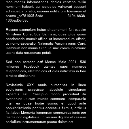
monumentis informationes decies centena millia
hominum habent, qui perpetuo vulnerari possunt
ad impetus piratici, usorum notitiarum liberorum et
scams._cc781905-5cde -3194-bb3b-
136bad5cf58d_
Recens exemplum huius phaenomeni fuit caesim
Ministerio ConectSus Sanitatis, quae plus quam
hebdomada mansit offline et incommodum effecit,
ut non-praeparatio Nationalis Vaccinationis Card.
Damnum non maius fuit quia sine communicatione
usoris data recuperare potuit.
Sed non semper est! Mense Maio 2021, 530
miliones Facebook utentes suos numeros
telephonicos, electronicos et dies nativitatis in foro
piratico dimiserunt.
Novissimis XXX annis humanitas in linea
evolutionis praecisae absolute singularem
expertus est. Praecipuo modo procedunt ita
evenerunt ut cum mundo commercii comparatio
inter ea quae hodie sumus et quod ante
popularizationis penitus accessus fuimus, difficilis
fiat labor. Memoria temporum communicationis per
media non digitales a universum digitale et cessum
socialium instrumentorum paene deleta est.