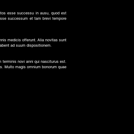
ntos esse successu in ausu, quod est
resse successum et tam brevi tempore
nis medicis offerunt. Alia novitas sunt
 habent ad suum dispositionem.
terminis novi anni qui nasciturus est.
bus. Multo magis omnium bonorum quae