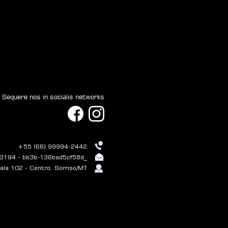
Sequere nos in socialis networks
+55 (66) 99994-2442
3194 - bb3b-136bad5cf58d_
la 102 - Centro, Sorriso/MT