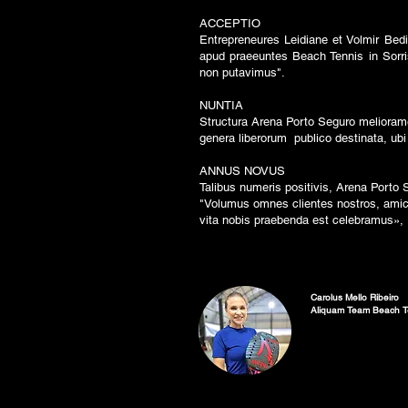
ACCEPTIO
Entrepreneures Leidiane et Volmir Be
apud praeeuntes Beach Tennis in Sorr
non putavimus".
NUNTIA
Structura Arena Porto Seguro melioramen
genera liberorum publico destinata, ub
ANNUS NOVUS
Talibus numeris positivis, Arena Porto
"Volumus omnes clientes nostros, ami
vita nobis praebenda est celebramus», L
Carolus Mello Ribeiro
Aliquam Team Beach T