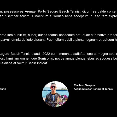
din, possessores Arenae, Porto Seguro Beach Tennis, dicunt se valde conte
iso. "Semper scivimus inceptum a Sorriso bene acceptum iri, sed tam exp
ta iam subiit et, nuper, curias tectas consecuta est, quae alternativa pro ten
i parvuli omnia de ludo discunt. Pueri etiam cubilia plena nugarum et actuum
 Seguro Beach Tennis claudit 2022 cum immensa satisfactione et magna spe in 
cos, familiam omnemque Surrisonis, novus annus plenus rebus et successi
eidiane et Volmir Bedin indicat.
Thalison Campos
ennis
Aliquam Beach Tennis et Tennis-