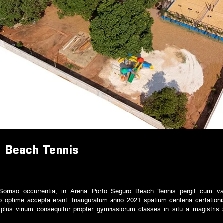
o Beach Tennis
o
 Sorriso occurrentia, in Arena Porto Seguro Beach Tennis pergit cum var
iso optime accepta erant. Inauguratum anno 2021 spatium centena certationis
 plus virium consequitur propter gymnasiorum classes in situ a magistris 