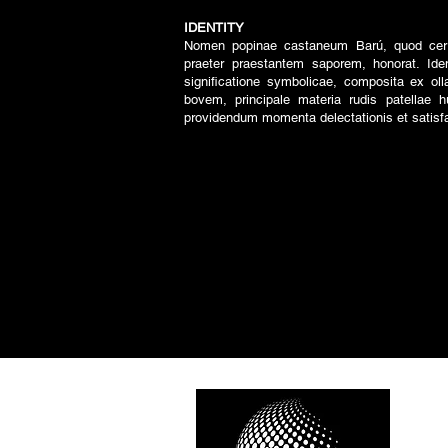
IDENTITY
Nomen popinae castaneum Barú, quod cerra
praeter praestantem saporem, honorat. Ident
significatione symbolicae, composita ex o
bovem, principale materia rudis patellae h
providendum momenta delectationis et satisfa