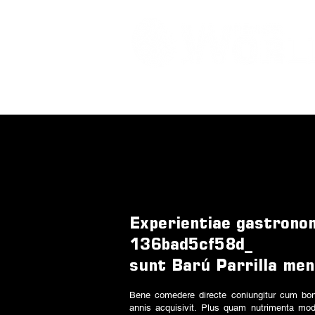
Experientiae gastron
136bad5cf58d_
sunt Barú Parrilla me
Bene comedere directe coniungitur cum bono
annis acquisivit. Plus quam nutrimenta mo