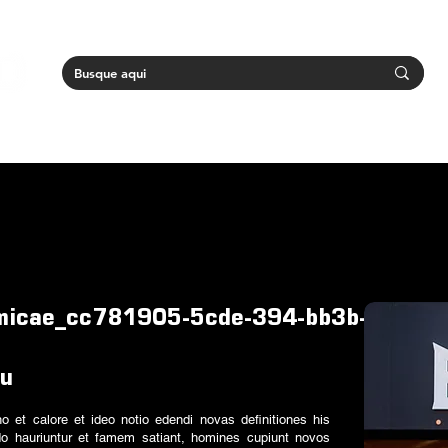
omicae_cc781905-5cde-394-bb3b-
nu
 et calore et ideo notio edendi novas definitiones his
do hauriuntur et famem satiant, homines cupiunt novos