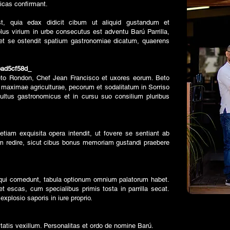
micas confirmant.
t, quia edax didicit cibum ut aliquid gustandum et
us virium in urbe consecutus est adventu Barú Parrilla,
 et se ostendit spatium gastronomiae dicatum, quaerens
ad5cf58d_
 Beto Rondon, Chef Jean Francisco et uxores eorum. Beto
s maximae agriculturae, pecorum et sodalitatum in Sorriso
ultus gastronomicus et in cursu suo consilium pluribus
tiam exquisita opera intendit, ut fovere se sentiant ab
redire, sicut cibus bonus memoriam gustandi praebere
s qui comedunt, tabula optionum omnium palatorum habet.
t escas, cum specialibus primis tosta in parrilla secat.
explosio saporis in iure proprio.
bertatis vexillum. Personalitas et ordo de nomine Barú.