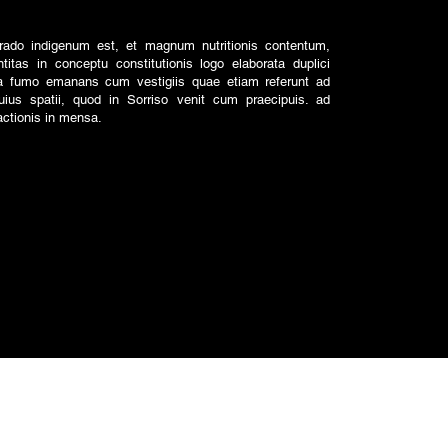
do indigenum est, et magnum nutritionis contentum,
itas in conceptu constitutionis logo elaborata duplici
lla fumo emanans cum vestigiis quae etiam referunt ad
uius spatii, quod in Sorriso venit cum praecipuis. ad
ctionis in mensa.