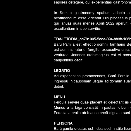
sapores detegere, qui experientias gastrono
In Sorriso gastronomy spatium adepta es
aestimandum esse videatur. Hic processus pl
qui ianuas suas mense Aprili 2022 aperuit,
excellentiam in suo servitio.
TRAJETÓRIA_cc781905-5cde-394-bb3b-136b
Barú Parrilla est effectio somnii familiaris
est administrator et fungitur exsecutiva uniu
vecturae. Joannes archimagirus est et cons
cauponibus dedit.
LEGATIO
Ad experientias promovendas, Barú Parrilla e
ingressu in cauponam usque ad domum suam 
debet.
MENU
Fercula servire quae placent et delectant ii
Munus a la biga consistit in pastas, cibum e
Fercula lateralia ab Ioanne cheff signata sunt 
PERSONA
Barú parrila creatus est, idealised in stilo li