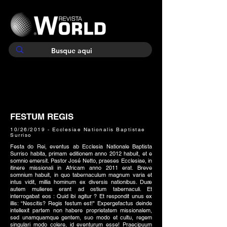
FESTUM REGIS
10/26/2019 - Ecclesiae Nationalis Baptistae
Surriso
Festa do Rei, eventus ab Ecclesia Nationale Baptista
Surriso habita, primam editionem anno 2012 habuit, et e
somnio emersit. Pastor José Netto, praeses Ecclesiae, in
itinere missionali in Africam anno 2011 erat. Breve
somnium habuit, in quo tabernaculum magnum varia et
intus vidit, millia hominum ex diversis nationibus. Duæ
autem mulieres erant ad ostium tabernaculi. Et
interrogabat eos : Quid ibi agitur ? Et respondit unus ex
illis: “Nescitis? Regis festum est!" Expergefactus deinde
intellexit partem non habere proprietatem missionalem,
sed unamquamque gentem, suo modo et cultu, regem
singulari modo colere, id eventurum esse! Praecipuum