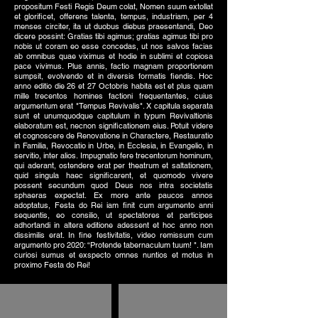
propositum Festi Regis Deum colat, Nomen suum extollat
et glorificet, offerens talenta, tempus, industriam, per 4
menses circiter, ita ut duobus diebus praesentandi, Deo
dicere possint: Gratias tibi agimus; gratias agimus tibi pro
nobis ut coram eo esse concedas, ut nos salvos facias
ab omnibus quae viximus et hodie in sublimi et copiosa
pace vivimus. Plus annis, factio magnam proportionem
sumpsit, evolvendo et in diversis formatis fiendis. Hoc
anno editio die 26 et 27 Octobris habita est et plus quam
mille trecentos homines factioni frequentantes, cuius
argumentum erat "Tempus Revivalis". X capitula separata
sunt et unumquodque capitulum in typum Revivaltionis
elaboratum est, necnon significationem eius. Potuit videre
et cognoscere de Renovatione in Charactere, Restauratio
in Familia, Revocatio in Urbe, in Ecclesia, in Evangelio, in
servitio, inter alios. Impugnatio fere trecentorum hominum,
qui aderant, ostendere erat per theatrum et saltationem,
quid singula haec significarent, et quomodo vivere
possent secundum quod Deus nos intra societatis
sphaeras expectat. Ex more ante paucos annos
adoptatus, Festa do Rei iam finit cum argumento anni
sequentis, eo consilio, ut spectatores et participes
adhortandi in altera editione adessent et hoc anno non
dissimilis erat. In fine festivitatis, video remissum cum
argumento pro 2020: “Protende tabernaculum tuum! ". Iam
curiosi sumus et exspecto omnes nuntios et motus in
proximo Festa do Rei!