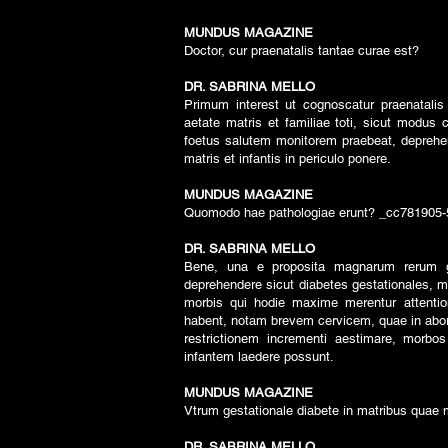
MUNDUS MAGAZINE
Doctor, cur praenatalis tantae curae est?
DR. SABRINA MELLO
Primum interest ut cognoscatur praenatalis 
aetate matris et familiae toti, sicut modus c
foetus salutem monitorem praebeat, deprehen
matris et infantis in periculo ponere.
MUNDUS MAGAZINE
Quomodo hae pathologiae erunt? _cc781905
DR. SABRINA MELLO
Bene, una e proposita magnarum rerum ges
deprehendere sicut diabetes gestationales, m
morbis qui hodie maxime merentur attenti
habent, notam brevem cervicem, quae in abort
restrictionem incrementi aestimare, morbo
infantem laedere possunt.
MUNDUS MAGAZINE
Vtrum gestationale diabete in matribus quae
DR. SABRINA MELLO