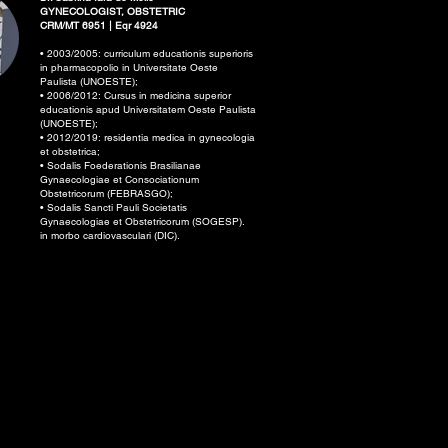
GYNECOLOGIST, OBSTETRIC
CRM/MT 6951 | Eqr 4924
• 2003/2005: curriculum educationis superioris
in pharmacopolio in Universitate Oeste
Paulista (UNOESTE);
• 2006/2012: Cursus in medicina superior
educationis apud Universitatem Oeste Paulista
(UNOESTE);
• 2012/2019: residentia medica in gynecologia
et obstetrica;
• Sodalis Foederationis Brasilianae
Gynaecologiae et Consociationum
Obstetricorum (FEBRASGO);
• Sodalis Sancti Pauli Societatis
Gynaecologiae et Obstetricorum (SOGESP).
in morbo cardiovasculari (DIC).