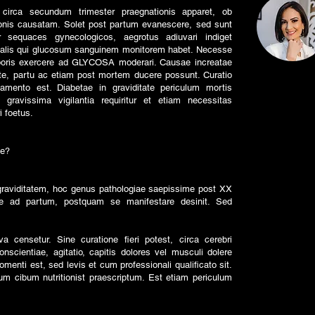
circa secundum trimester praegnationis apparet, ob
ionis causatam. Solet post partum evanescere, sed sunt
sequaces gynecologicos, aegrotus adiuvari indiget
ionalis qui glucosum sanguinem monitorem habet. Necesse
poris exercere ad GLYCOSA moderari. Causae increatae
ate, partu ac etiam post mortem ducere possunt. Curatio
amento est. Diabetae in graviditate periculum mortis
gravissima vigilantia requiritur et etiam necessitas
i foetus.
le?
 graviditatem, hoc genus pathologiae saepissime post XX
e ad partum, postquam se manifestare desinit. Sed
a censetur. Sine curatione fieri potest, circa cerebri
nscientiae, agitatio, capitis dolores vel musculi dolere
enti est, sed levis et cum professionali qualificato sit.
m cibum nutritionist praescriptum. Est etiam periculum