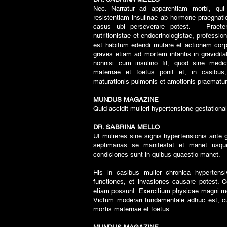
Nec. Narratur ad apparentiam morbi, qui 
resistentiam insulinae ab hormone praegnat
casus ubi perseverare potest. Praeter 
nutritionistae et endocrinologistae, profess
est habitum edendi mutare et actionem cor
graves etiam ad mortem infantis in gravidit
nonnisi cum insulino fit, quod sine medic
maternae et foetus ponit et, in casibus, 
maturationis pulmonis et amotionis praematur
MUNDUS MAGAZINE
Quid accidit mulieri hypertensione gestationa
DR. SABRINA MELLO
Ut mulieres sine signis hypertensionis ante
septimanas se manifestat et manet usqu
condiciones sunt in quibus quaestio manet.
His in casibus mulier chronica hypertensiv
functiones, et invasiones causare potest. Co
etiam possunt. Exercitium physicae magni mom
Victum moderari fundamentale adhuc est, cu
mortis maternae et foetus.