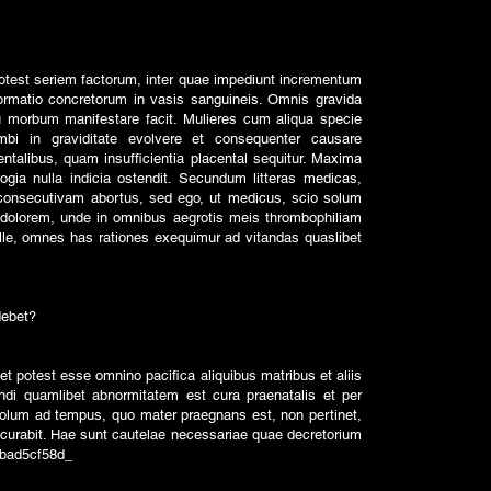
potest seriem factorum, inter quae impediunt incrementum
formatio concretorum in vasis sanguineis. Omnis gravida
u morbum manifestare facit. Mulieres cum aliqua specie
ombi in graviditate evolvere et consequenter causare
centalibus, quam insufficientia placental sequitur. Maxima
gia nulla indicia ostendit. Secundum litteras medicas,
 consecutivam abortus, sed ego, ut medicus, scio solum
 dolorem, unde in omnibus aegrotis meis thrombophiliam
lle, omnes has rationes exequimur ad vitandas quaslibet
debet?
et potest esse omnino pacifica aliquibus matribus et aliis
di quamlibet abnormitatem est cura praenatalis et per
olum ad tempus, quo mater praegnans est, non pertinet,
m curabit. Hae sunt cautelae necessariae quae decretorium
6bad5cf58d_