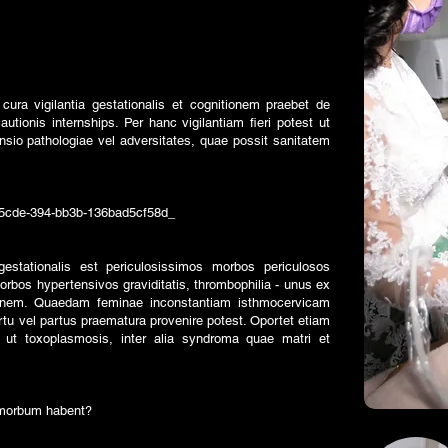
cura vigilantia gestationalis et cognitionem praebet de
autionis internships. Per hanc vigilantiam fieri potest ut
sio pathologiae vel adversitates, quae possit sanitatem
-5cde-394-bb3b-136bad5cf58d_
tationalis est periculosissimos morbos periculosos
orbos hypertensivos graviditatis, thrombophilia - unus ex
onem. Quaedam feminae inconstantiam isthmocervicam
u vel partus praematura provenire potest. Oportet etiam
s ut toxoplasmosis, inter alia syndroma quae matri et
 morbum habent?