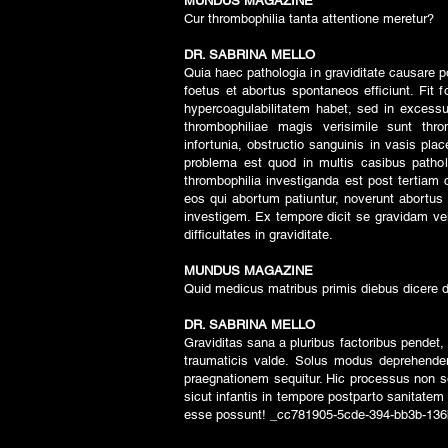
MUNDUS MAGAZINE
Cur thrombophilia tanta attentione meretur?
DR. SABRINA MELLO
Quia haec pathologia in graviditate causare 
foetus et abortus spontaneos efficiunt. Fit 
hypercoagulabilitatem habet, sed in excess
thrombophiliae magis verisimile sunt thr
infortunia, obstructio sanguinis in vasis pla
problema est quod in multis casibus patholo
thrombophilia investiganda est post tertiam
eos qui abortum patiuntur, noverunt abortus
investigem. Ex tempore dicit se gravidam ve
difficultates in graviditate.
MUNDUS MAGAZINE
Quid medicus matribus primis diebus dicere 
DR. SABRINA MELLO
Graviditas sana a pluribus factoribus pendet, 
traumaticis valde. Solus modus deprehenden
praegnationem sequitur. Hic processus non s
sicut infantis in tempore postparto sanitate
esse possunt! _cc781905-5cde-394-bb3b-13