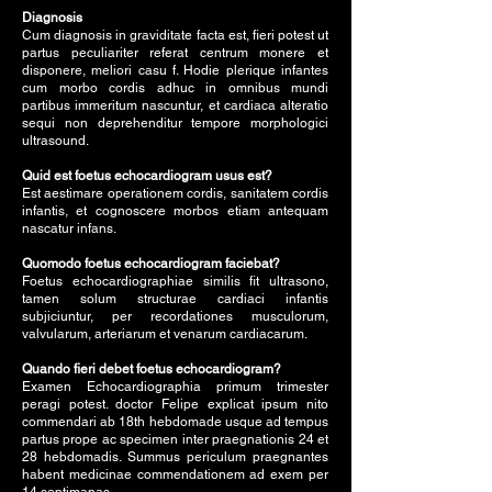
Diagnosis
Cum diagnosis in graviditate facta est, fieri potest ut
partus peculiariter referat centrum monere et
disponere, meliori casu f. Hodie plerique infantes
cum morbo cordis adhuc in omnibus mundi
partibus immeritum nascuntur, et cardiaca alteratio
sequi non deprehenditur tempore morphologici
ultrasound.
Quid est foetus echocardiogram usus est?
Est aestimare operationem cordis, sanitatem cordis
infantis, et cognoscere morbos etiam antequam
nascatur infans.
Quomodo foetus echocardiogram faciebat?
Foetus echocardiographiae similis fit ultrasono,
tamen solum structurae cardiaci infantis
subjiciuntur, per recordationes musculorum,
valvularum, arteriarum et venarum cardiacarum.
Quando fieri debet foetus echocardiogram?
Examen Echocardiographia primum trimester
peragi potest. doctor Felipe explicat ipsum nito
commendari ab 18th hebdomade usque ad tempus
partus prope ac specimen inter praegnationis 24 et
28 hebdomadis. Summus periculum praegnantes
habent medicinae commendationem ad exem per