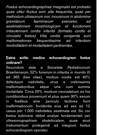
Foetus echocardiographiae imaginatio est probatio
quae utitur fluctus soni alta frequentia, quae per
methodum ultrasonum non incursivum in abdomine
gravidarum faeminarum exercetur, ad
aestimationem morphologicam et functionem
intrauterinam cordis infantis (formatio cordis et
circulatio foetus). Vitia cordis congenita sunt
malformationes frequentissime ad infantiam
morbiditatem et mortalitatem pertinentes.
Estne solito medico echocardiogram foetus
ordinare?
Secundum data e Societate Pediatricorum
Brasiliensium, 52% funerum in infantia in mundo (0
ad 365 dies vitae), morbus cordis est 40%
defectuum nativitatis, unus e crebrissimis
malformationibus atque una cum summa
mortalitate. Circa 20% mortium neonatalium ex his
conditionibus proveniunt et plus quam 90% earum
in foetibus sine periculo factores fiunt
malformationum. Incidentia eius ad sex ad 12
casus per 1,000 nativitates aestimata est. Sic cor
foetus subiicere debet analysi fundamentali per
ultrasonographiam obstetricalem, quae sicut
instrumentum protegendi ad integrum foetus
echocardiogram operatur.