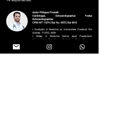
14 septimanas.
doctor Philippus Finoketti
Cardiologus, Echocardiographus Foetus
Echocardiographiae
CRM-MT 11274 | Eqr No.: 5373 | Eqr 5513
• Graduatio in Medicina ex Universitate Foederali Rio
Grande - FURG, 2009;
• Sedes in Medicina Interna apud Foederatum
Universitatem Scientiarum Sanitatis in Porto Alegre et
Irmandade Santa Casa de Misericórdia in Porto Alegre –
UFCSPA/ISCMPA, (2012);
• Sedes in Cardiologia et apud Institutum Cardiologiae et
Universitatis Fundationis Cardiologiae Rio Grande do Sul
- IC-FUC, (2014);
• Sedes in Echocardiographia apud Institutum
Cardiologiae et Universitatis Fundationis Cardiologiae
Rio Grande do Sul - IC-FUC, (2016);
• Specialisatio in Fetal Echocardiographia ab Instituto
Lílian Lopes / Ecokid, (2022);
• Title of Specialist in Cardiology by the Brazilian Society
of Cardiology (SBC) and Specialist in Echocardiography
by the Department of Cardiovascular Imaging (DIC).
Sequere nos in socialis networks