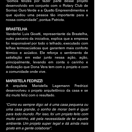
“Somos felizes por fazer parte desse projeto
desenvolvido em conjunto com o Rotary Club de
Sorriso Ouro Verde e a Quatto Empreendimentos e
que ajudou uma pessoa tão importante para a
nossa comunidade”, pontua Patriota.
BRASTELHA
Vanderlei Luis Gioatti, representante da Brastelha,
outro parceiro da iniciativa, explica que a empresa
foi responsável por todo o telhado, executado com
telhas termoacústicas que garantem mais conforto
térmico e acústico. Ele reforça o sentimento de
satisfação em estar junto nessa ação, ação,
principalmente, levando em conta o carinho e
dedicação que Dona Vera tem com o projeto e com
a comunidade onde vive.
MARISTELA FEDRIZZI
A arquiteta Maristella Lagemann Fredrizzi
desenvolveu o projeto arquitetônico da casa e se
diz muito feliz com o resultado.
“Como eu sempre digo: sé é uma casa pequena ou
uma casa grande, o sonho de morar bem é igual
para todo mundo. Por isso, foi um projeto feito com
muito carinho, até pela necessidade de ter aquele
ambiente. Um projeto super legal e dá ainda mais
gosto em a gente colaborar”.