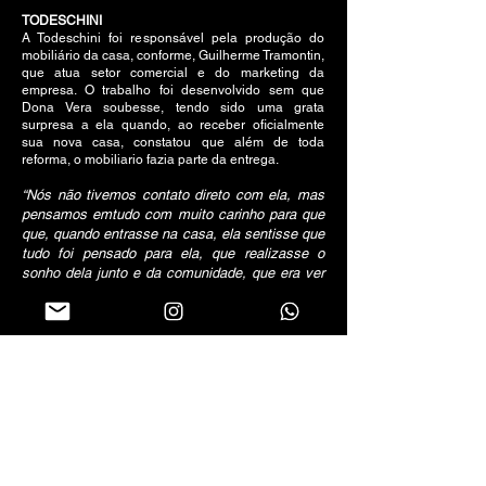
TODESCHINI
A Todeschini foi responsável pela produção do
mobiliário da casa, conforme, Guilherme Tramontin,
que atua setor comercial e do marketing da
empresa. O trabalho foi desenvolvido sem que
Dona Vera soubesse, tendo sido uma grata
surpresa a ela quando, ao receber oficialmente
sua nova casa, constatou que além de toda
reforma, o mobiliario fazia parte da entrega.
“Nós não tivemos contato direto com ela, mas
pensamos emtudo com muito carinho para que
que, quando entrasse na casa, ela sentisse que
tudo foi pensado para ela, que realizasse o
sonho dela junto e da comunidade, que era ver
esse projeto sair do papel.”
DONA VERA
A entrega oficial da Casa da Dona Vera aconteceu
no dia 29/06/2022. Minutos antes de conhecer a
casa nova, ela confessou estar muito ansiosa para
conhecer o espaço reformado, principalmente o
ateliê, que é uma das suas grandes paixões.
Quando finalmente a residência foi levada a ela, foi
difícil segurar a emoção, já que nunca imaginou
viver e trabalhar em um espaço daqueles. Também
não encontrou palavras para agradecer ao Rotary