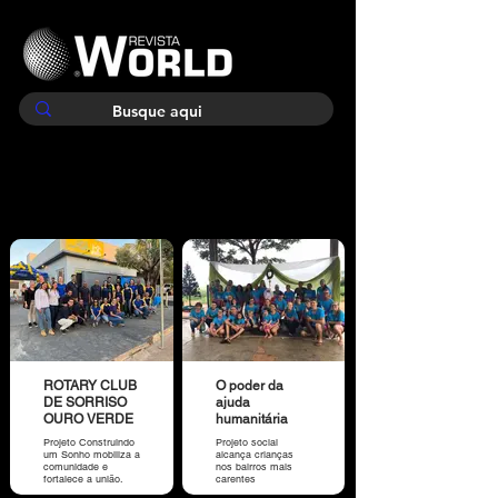
ROTARY CLUB
O poder da
DE SORRISO
ajuda
OURO VERDE
humanitária
Projeto Construindo
Projeto social
um Sonho mobiliza a
alcança crianças
comunidade e
nos bairros mais
fortalece a união.
carentes