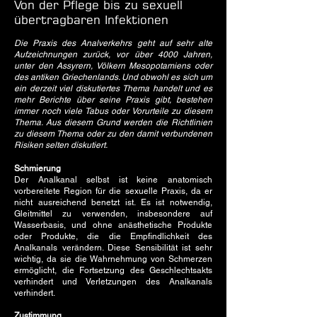
Von der Pflege bis zu sexuell
übertragbaren Infektionen
Die Praxis des Analverkehrs geht auf sehr alte
Aufzeichnungen zurück, vor über 4000 Jahren,
unter den Assyrern, Völkern Mesopotamiens oder
des antiken Griechenlands. Und obwohl es sich um
ein derzeit viel diskutiertes Thema handelt und es
mehr Berichte über seine Praxis gibt, bestehen
immer noch viele Tabus oder Vorurteile zu diesem
Thema. Aus diesem Grund werden die Richtlinien
zu diesem Thema oder zu den damit verbundenen
Risiken selten diskutiert.
Schmierung
Der Analkanal selbst ist keine anatomisch
vorbereitete Region für die sexuelle Praxis, da er
nicht ausreichend benetzt ist. Es ist notwendig,
Gleitmittel zu verwenden, insbesondere auf
Wasserbasis, und ohne anästhetische Produkte
oder Produkte, die die Empfindlichkeit des
Analkanals verändern. Diese Sensibilität ist sehr
wichtig, da sie die Wahrnehmung von Schmerzen
ermöglicht, die Fortsetzung des Geschlechtsakts
verhindert und Verletzungen des Analkanals
verhindert.
Zustimmung