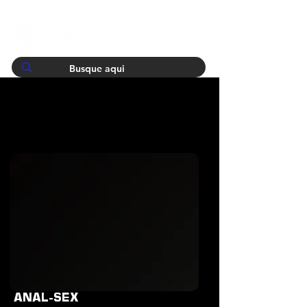
ANAL-SEX