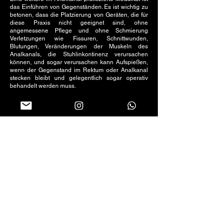
das Einführen von Gegenständen. Es ist wichtig zu
betonen, dass die Platzierung von Geräten, die für
diese Praxis nicht geeignet sind, ohne
angemessene Pflege und ohne Schmierung
Verletzungen wie Fissuren, Schnittwunden,
Blutungen, Veränderungen der Muskeln des
Analkanals, die Stuhlinkontinenz verursachen
können, und sogar verursachen kann Aufspießen,
wenn der Gegenstand im Rektum oder Analkanal
stecken bleibt und gelegentlich sogar operativ
behandelt werden muss.
„Deshalb an diejenigen, die Analverkehr
praktizieren oder durchführen möchten: um keine
Verletzungen zu erleiden oder zu erwerben, passt
auf euch auf!“
Arzt Pedro Ivo Kalegar
Allgemeine Chirurgie - Koloproktologie
CRM/MT6419 | Gl. 3414 | Gl. 5528
Abschluss in Medizin an der Federal
University of Mato Grosso – UFMT 2010;
Facharztausbildung in Allgemeiner
Chirurgie in Santa Casa – Campo
Grande-MS -2014; _cc781905-
5cde-3194 -bb3b-136bad5cf58d_
_cc781905- 5cde-3194-bb3b-
136bad5cf58d_