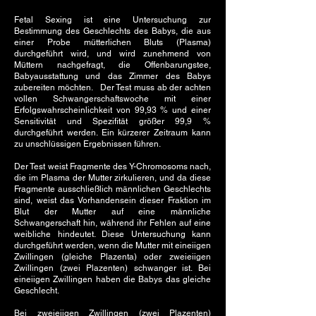
Fetal Sexing ist eine Untersuchung zur
Bestimmung des Geschlechts des Babys, die aus
einer Probe mütterlichen Bluts (Plasma)
durchgeführt wird, und wird zunehmend von
Müttern nachgefragt, die Offenbarungstee,
Babyausstattung und das Zimmer des Babys
zubereiten möchten. Der Test muss ab der achten
vollen Schwangerschaftswoche mit einer
Erfolgswahrscheinlichkeit von 99,93 % und einer
Sensitivität und Spezifität größer 99,9 %
durchgeführt werden. Ein kürzerer Zeitraum kann
zu unschlüssigen Ergebnissen führen.
Der Test weist Fragmente des Y-Chromosoms nach,
die im Plasma der Mutter zirkulieren, und da diese
Fragmente ausschließlich männlichen Geschlechts
sind, weist das Vorhandensein dieser Fraktion im
Blut der Mutter auf eine männliche
Schwangerschaft hin, während ihr Fehlen auf eine
weibliche hindeutet. Diese Untersuchung kann
durchgeführt werden, wenn die Mutter mit eineiigen
Zwillingen (gleiche Plazenta) oder zweieiigen
Zwillingen (zwei Plazenten) schwanger ist. Bei
eineiigen Zwillingen haben die Babys das gleiche
Geschlecht.
Bei zweieiigen Zwillingen (zwei Plazenten)