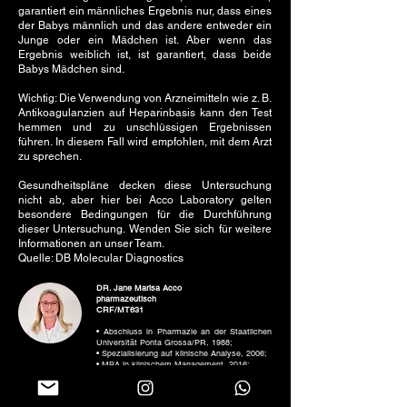
garantiert ein männliches Ergebnis nur, dass eines
der Babys männlich und das andere entweder ein
Junge oder ein Mädchen ist. Aber wenn das
Ergebnis weiblich ist, ist garantiert, dass beide
Babys Mädchen sind.
Wichtig: Die Verwendung von Arzneimitteln wie z. B.
Antikoagulanzien auf Heparinbasis kann den Test
hemmen und zu unschlüssigen Ergebnissen
führen. In diesem Fall wird empfohlen, mit dem Arzt
zu sprechen.
Gesundheitspläne decken diese Untersuchung
nicht ab, aber hier bei Acco Laboratory gelten
besondere Bedingungen für die Durchführung
dieser Untersuchung. Wenden Sie sich für weitere
Informationen an unser Team.
Quelle: DB Molecular Diagnostics
DR. Jane Marisa Acco
pharmazeutisch
CRF/MT631
• Abschluss in Pharmazie an der Staatlichen
Universität Ponta Grossa/PR, 1988;
• Spezialisierung auf klinische Analyse, 2006;
• MBA in klinischem Management, 2016;
• Spezialisierung in Mikrobiologie, beide von
UNIC – Cuiabá, 2021;
• Nachdiplomstudium in Klinik- und