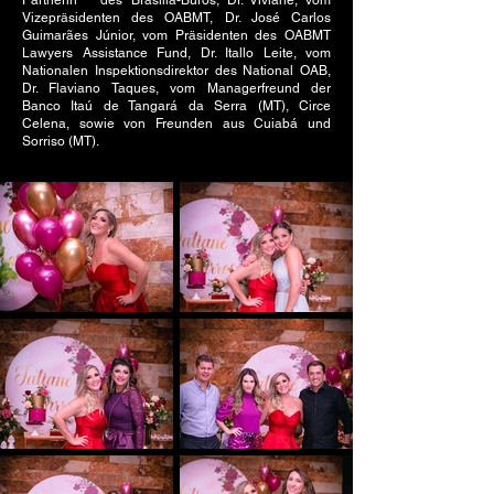
Partnerin des Brasília-Büros, Dr. Viviane, vom
Vizepräsidenten des OABMT, Dr. José Carlos
Guimarães Júnior, vom Präsidenten des OABMT
Lawyers Assistance Fund, Dr. Itallo Leite, vom
Nationalen Inspektionsdirektor des National OAB,
Dr. Flaviano Taques, vom Managerfreund der
Banco Itaú de Tangará da Serra (MT), Circe
Celena, sowie von Freunden aus Cuiabá und
Sorriso (MT).