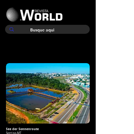
See der Sonnenroute
Sorriso-MT