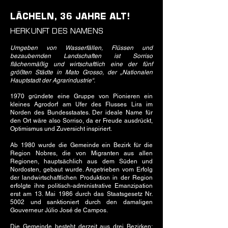
LÄCHELN, 36 JAHRE ALT!
HERKUNFT DES NAMENS
Umgeben von Wasserfällen, Flüssen und
bezaubernden Landschaften ist Sorriso
flächenmäßig und wirtschaftlich eine der fünf
größten Städte in Mato Grosso, der „Nationalen
Hauptstadt der Agrarindustrie“.
1970 gründete eine Gruppe von Pionieren ein
kleines Agrodorf am Ufer des Flusses Lira im
Norden des Bundesstaates. Der ideale Name für
den Ort wäre also Sorriso, da er Freude ausdrückt,
Optimismus und Zuversicht inspiriert.
Ab 1980 wurde die Gemeinde ein Bezirk für die
Region Nobres, die von Migranten aus allen
Regionen, hauptsächlich aus dem Süden und
Nordosten, gebaut wurde. Angetrieben vom Erfolg
der landwirtschaftlichen Produktion in der Region
erfolgte ihre politisch-administrative Emanzipation
erst am 13. Mai 1986 durch das Staatsgesetz Nr.
5002 und sanktioniert durch den damaligen
Gouverneur Júlio José de Campos.
Die Gemeinde besteht derzeit aus drei Bezirken: