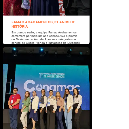
FAMAC ACABAMENTOS, 31 ANOS DE
HISTÓRIA
Em grande estilo, a equipe Famac Acabamentos
comemora por mais um ano consecutivo o prêmio
de Destaque do Ano da Aces nas categorias de
serviço de Gesso, Venda e Instalação de Divisórias.
É uma empresa que prioriza a qualidade nos
atendimentos, produtos e serviços, atendendo
clientes de Sorriso e região. FAMAC
ACABAMENTOS, REALIZANDO SONHOS AO
TRANSFORMAR AMBIENTES. Gratidão aos
colaboradores, fornecedores e clientes - 2021.