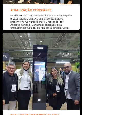
ATUALIZAÇÃO CONSTANTE
No dia 16 e 17 de setembro, foi muito especial para
o Laboratório Cella. A equipe técnica esteve
presente no Congresso Mato-Grossense de
Análises Clínicas (Conamac), realizado pela
@amacmt em Cuiabá. No dia 16, a diretora Silvia
Cella teve a honra de mediar a palestra do Dr.
André Valpassos (@vision360_treinamentos),
Coordenador do Sistema Nacional de Acreditação -
DICQ. Ao longo dos dois dias de evento, pudemos
compartilhar experiências e conquistar valiosos
aprendizados.