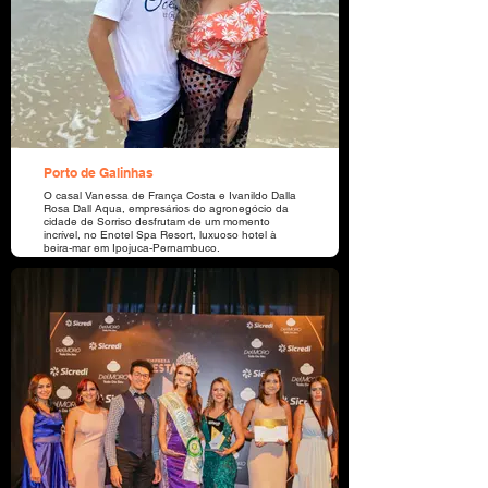
Porto de Galinhas
O casal Vanessa de França Costa e Ivanildo Dalla
Rosa Dall Aqua, empresários do agronegócio da
cidade de Sorriso desfrutam de um momento
incrível, no Enotel Spa Resort, luxuoso hotel à
beira-mar em Ipojuca-Pernambuco.