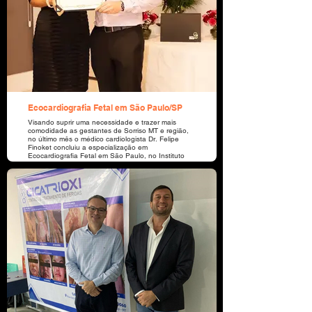
Ecocardiografia Fetal em São Paulo/SP
Visando suprir uma necessidade e trazer mais
comodidade as gestantes de Sorriso MT e região,
no último mês o médico cardiologista Dr. Felipe
Finoket concluiu a especialização em
Ecocardiografia Fetal em São Paulo, no Instituto
Lílian Lopes / Ecokid. Recebeu pelas mãos da Dra.
Lílian, que é um dos principais expoentes nacional
e internacional da modalidade, tendo se
especializado nos Estados Unidos e sendo a
pioneira na realização do exame no Brasil desde
1987. Os atendimentos estão sendo realizados no
CDI do Hospital 13 de Maio.