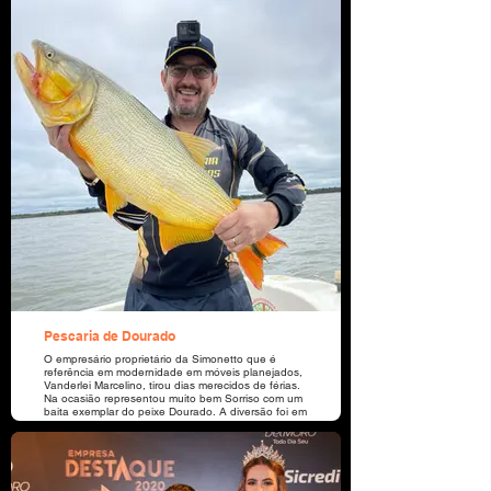
crescimento pessoal e estabilidade para lidar com
as demandas do dia a dia. Ajudar o próximo
naquilo que estiver ao meu alcance, sempre
trazendo a memória como princípios morais, os
ensinamentos bíblicos que diz que aquele que
pode fazer o bem e não faz comete pecado. Tiago
4:17.
Pescaria de Dourado
O empresário proprietário da Simonetto que é
referência em modernidade em móveis planejados,
Vanderlei Marcelino, tirou dias merecidos de férias.
Na ocasião representou muito bem Sorriso com um
baita exemplar do peixe Dourado. A diversão foi em
Paso de lá Pátria, Corrientes /Argentina