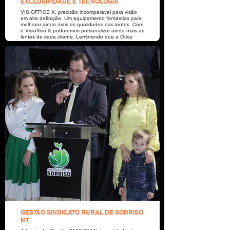
EXCLUSIVIDADE E TECNOLOGIA
VISIOFFICE X, precisão incomparável para visão
em alta definição. Um equipamento fantástico para
melhorar ainda mais as qualidades das lentes. Com
o Visioffice X poderemos personalizar ainda mais as
lentes de cada cliente. Lembrando que a Ótica
Dillane vai ser a segunda ótica do estado do Mato
Grosso (a primeira do norte do estado) a contar
com Visioffice X. Ótica Dillane nossa especialidade
é você!
GESTÃO SINDICATO RURAL DE SORRISO
MT