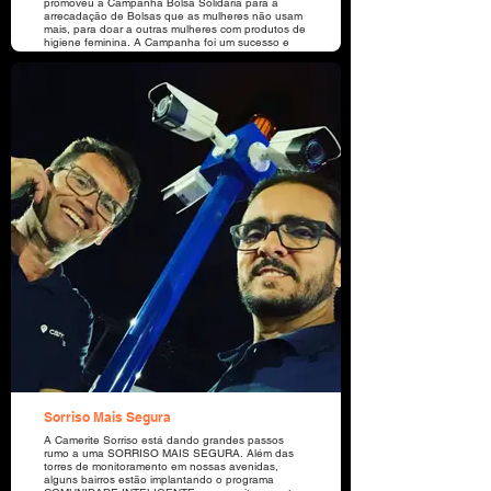
promoveu a Campanha Bolsa Solidária para a
arrecadação de Bolsas que as mulheres não usam
mais, para doar a outras mulheres com produtos de
higiene feminina. A Campanha foi um sucesso e
beneficiou as mulheres da Comunidade da
Associação Criança Feliz, do Bairro Vila Bela,
Sorriso - MT.
Sorriso Mais Segura
A Camerite Sorriso está dando grandes passos
rumo a uma SORRISO MAIS SEGURA. Além das
torres de monitoramento em nossas avenidas,
alguns bairros estão implantando o programa