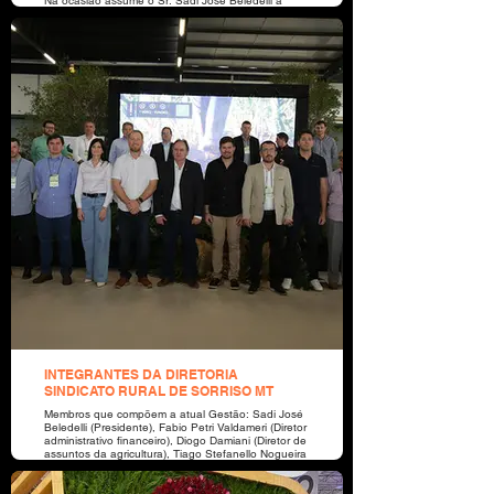
Na ocasião assume o Sr. Sadi José Beledelli a
presidência dia 10/09/22, (Gestão 2022/2024).
Local Buffet Franciele Casarin.
INTEGRANTES DA DIRETORIA
SINDICATO RURAL DE SORRISO MT
Membros que compõem a atual Gestão: Sadi José
Beledelli (Presidente), Fabio Petri Valdameri (Diretor
administrativo financeiro), Diogo Damiani (Diretor de
assuntos da agricultura), Tiago Stefanello Nogueira
(Diretor de assuntos da Pecuária), Conceição
Barbosa da Mata Missio (Conselheira administrativa
- Titular), Fernando Maziero Pozzobon (Conselheiro