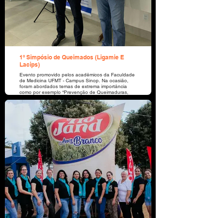
1º Simpósio de Queimados (Ligamie E
Lacips)
Evento promovido pelos acadêmicos da Faculdade
de Medicina UFMT - Campus Sinop. Na ocasião,
foram abordados temas de extrema importância
como por exemplo “Prevenção de Queimaduras,
Abordagem primária ao Queimado e “Enxertos
cutâneos e curativos em Pacientes Queimados “.
Na foto ao lado do cirurgião plástico Dr. Assad
Nain, Dr. Lauro M. Ribeiro representando a
CICATRIOXI, uma vez que, a Oxigenoterapia
Hiperbárica, é um tratamento adjuvante de grande
importância como auxiliar para a cicatrização
tecidual, no combate de infecções bacterianas
muitas vezes associada e na regressão do
processo inflamatório como um todo.