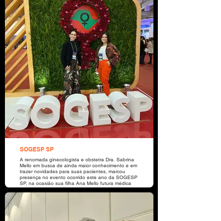
administrativo - Titular), Ingrid Denise Hubner
(Conselheira administrativa - Titular), Marcelo
Roberto Sviech (Conselheiro administrativo - Titular),
Adalberto Grando (Conselheiro Fiscal - Titular),
Pablo Filipetto (Conselheiro Fiscal - Titular), Silvane
Gazola (Conselheira Fiscal - Titular), Rafael Gatto
(Conselheiro Fiscal - Suplente), Ronan Paulo
Poletto (Conselheiro Fiscal - Suplente), Farid
Tenório Santos (Gerente Sindical).
SOGESP SP
A renomada ginecologista e obstetra Dra. Sabrina
Mello em busca de ainda maior conhecimento e em
trazer novidades para suas pacientes, marcou
presença no evento ocorrido este ano da SOGESP
SP, na ocasião sua filha Ana Mello futura médica
também esteve presente.