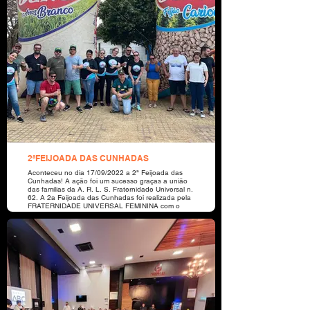
2ªFEIJOADA DAS CUNHADAS
Aconteceu no dia 17/09/2022 a 2ª Feijoada das
Cunhadas! A ação foi um sucesso graças a união
das famílias da A. R. L. S. Fraternidade Universal n.
62. A 2a Feijoada das Cunhadas foi realizada pela
FRATERNIDADE UNIVERSAL FEMININA com o
objetivo de arrecadar recursos para o
desenvolvimento de projetos sociais e de apoio à
Associação Criança Feliz, localizada no Bairro Vila
Bela, em Sorriso-MT. O evento contou com o
patrocínio da Tio Jand, Portal Bebidas e Aiqfome.