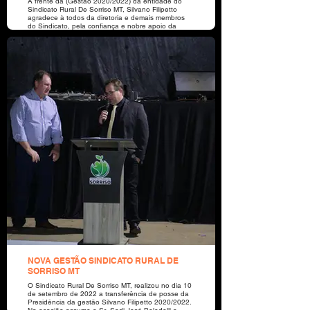
Á frente da (Gestão 2020/2022) da entidade do
Sindicato Rural De Sorriso MT, Silvano Filipetto
agradece à todos da diretoria e demais membros
do Sindicato, pela confiança e nobre apoio da
sociedade, em sua gestão.
NOVA GESTÃO SINDICATO RURAL DE
SORRISO MT
O Sindicato Rural De Sorriso MT, realizou no dia 10
de setembro de 2022 a transferência de posse da
Presidência da gestão Silvano Filipetto 2020/2022.