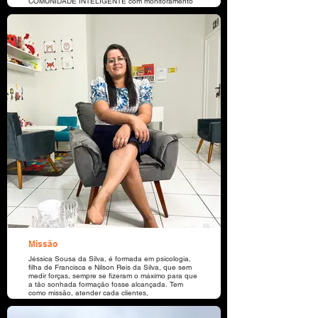
COMUNIDADE INTELIGENTE com monitoramento
colaborativo. Parabéns Sorriso. Nosso
reconhecimento também à Secretaria de
Segurança Pública e Conseg pelo empenho em
cada ação e projeto.
Missão
Jéssica Sousa da Silva, é formada em psicologia,
filha de Francisca e Nilson Reis da Silva, que sem
medir forças, sempre se fizeram o máximo para que
a tão sonhada formação fosse alcançada. Tem
como missão, atender cada clientes,
proporcionando-os uma qualidade de vida
satisfatória, melhorando o desenvolvimento,