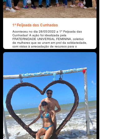
1ª Feijoada das Cunhadas
Aconteceu no dia 28/05/2022 a 1ª Feijoada das
Cunhadas! A ação foi idealizada pela
FRATERNIDADE UNIVERSAL FEMININA, coletivo
de mulheres que se unem em prol da solidariedade,
com vistas à arrecadação de recursos para o
desenvolvimento de projetos sociais e de apoio à
Associação Criança Feliz, localizada no Bairro Vila
Bela, em Sorriso-MT. O evento contou com o
patrocínio da Nutribrás, Tio Jand, Portal Bebidas,
Aiqfome, Mercado Ideal, Rondacar, ML Repres.
Coml. de Cereais e Dra. Sabrina Mello/MEDICFISIO.