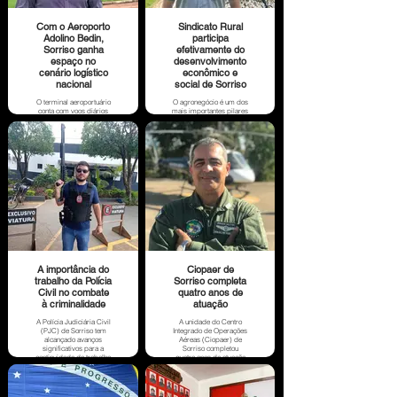
Com o Aeroporto
Sindicato Rural
Adolino Bedin,
participa
Sorriso ganha
efetivamente do
espaço no
desenvolvimento
cenário logístico
econômico e
nacional
social de Sorriso
O terminal aeroportuário
O agronegócio é um dos
conta com voos diários
mais importantes pilares
da rota Cuiabá/Sorriso e
da economia brasileira e
vice-versa e coloca
a grande alavanca do
Sorriso no cenário
crescimento de Sorriso,
logístico nacional,
pois gera riquezas e
atendendo o potencial
impulsiona a economia.
demandado pela região.
A importância do
Ciopaer de
trabalho da Polícia
Sorriso completa
Civil no combate
quatro anos de
à criminalidade
atuação
A Polícia Judiciária Civil
A unidade do Centro
(PJC) de Sorriso tem
Integrado de Operações
alcançado avanços
Aéreas (Ciopaer) de
significativos para a
Sorriso completou
continuidade do trabalho
quatro anos de atuação
que promove o combate
na região Norte do
e prevenção à
Estado, fortalecendo as
criminalidade através da
ações de segurança
investigação criminal.
pública de Mato Grosso.