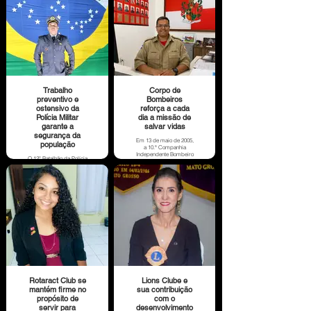
A unidade aérea
descentralizada, de
atuação integrada pelo
efetivo profissional das
instituições estaduais
PM, BM e PJC,
subordinada à
Secretaria de Estado de
Segurança Pública
(SESP), foi instalada no
município em fevereiro
de 2018.
Trabalho
Corpo de
preventivo e
Bombeiros
ostensivo da
reforça a cada
Polícia Militar
dia a missão de
garante a
salvar vidas
segurança da
Em 13 de maio de 2005,
população
a 10.ª Companhia
Independente Bombeiro
O 12º Batalhão da Polícia
Militar - “Companhia
Militar (BPM) de
Alves Daroit” dava início
Sorriso tem registrado
à importante missão de
avanços importantes ao
salvar vidas.
longo dos últimos anos
na efetivação de suas
atividades em prol da
segurança pública e
combate à criminalidade
em Sorriso.
Rotaract Club se
Lions Clube e
mantém firme no
sua contribuição
propósito de
com o
servir para
desenvolvimento