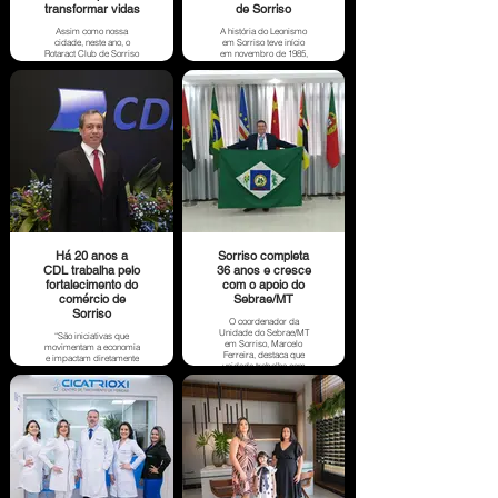
transformar vidas
de Sorriso
Assim como nossa
A história do Leonismo
cidade, neste ano, o
em Sorriso teve início
Rotaract Club de Sorriso
em novembro de 1985,
também completa 36
quando ainda distrito de
anos de história. O clube
Nobres, recebeu a visita
de serviços, que é
de representantes do
parceiro do Rotary
Lions Clube
International, engloba
Rondonópolis. No ano
uma rede de jovens que
seguinte, foi fundado o
tem como principal
Lions Clube Sorriso, que
objetivo compartilhar
teve como primeiro
ideias e projetos para
presidente, Ludovico
encarar os desafios da
Pedro Fávero.
humanidade de uma
nova maneira.
Há 20 anos a
Sorriso completa
CDL trabalha pelo
36 anos e cresce
fortalecimento do
com o apoio do
comércio de
Sebrae/MT
Sorriso
O coordenador da
Unidade do Sebrae/MT
“São iniciativas que
em Sorriso, Marcelo
movimentam a economia
Ferreira, destaca que
e impactam diretamente
unidade trabalha com
a vida dos sorrisenses.
diversos projetos
Por estes e outros
voltados ao fomento da
motivos a CDL é Sorriso.
economia local.
É desenvolvimento e
crescimento alinhados
com o comércio forte.
Nosso parabéns a
Sorriso e que venham os
próximos anos de muita
prosperidade”, deseja o
presidente.