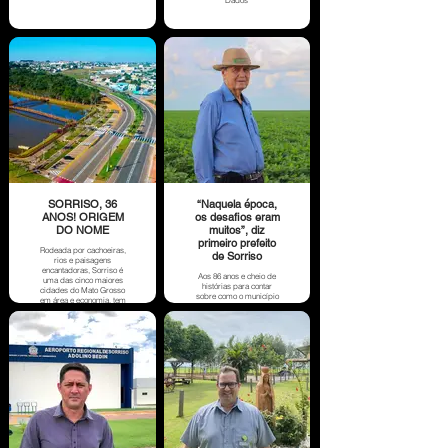
Dados
SORRISO, 36
“Naquela época,
ANOS! ORIGEM
os desafios eram
DO NOME
muitos”, diz
primeiro prefeito
Rodeada por cachoeiras,
de Sorriso
rios e paisagens
encantadoras, Sorriso é
Aos 86 anos e cheio de
uma das cinco maiores
histórias para contar
cidades do Mato Grosso
sobre como o município
em área e economia, tem
se transformou ao longo
como principal
dos anos, o pioneiro
atividade, o cultivo da
Alcino Manfrói mantém
soja, o que explica o
na memória todas as
título recebido em 2012,
dificuldades que
de “Capital Nacional do
enfrentou para
Agronegócio”.
administrar uma cidade
recém formada, mas
comemora o progresso
de Sorriso, que
completa 36 anos no dia
13 de maio.