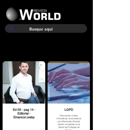
Ed 03 - pag 14 -
LGPD
Editorial -
Para evitar multas
Emerson.webp
milionárias, empresários
e profissionais liberais
devem se atentar à Lei
Geral de Proteção de