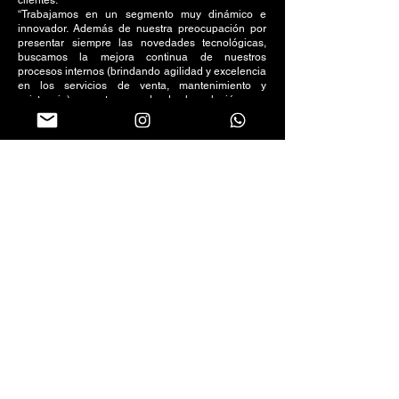
clientes.
“Trabajamos en un segmento muy dinámico e
innovador. Además de nuestra preocupación por
presentar siempre las novedades tecnológicas,
buscamos la mejora continua de nuestros
procesos internos (brindando agilidad y excelencia
en los servicios de venta, mantenimiento y
asistencia), y externos, donde la relación con
nuestros clientes y proveedores es el principal foco
de nuestras relaciones comerciales”, concluyó
Anderson.
Printers Suprimentos e Informática ofrece equipos
de alta tecnología que brindan reducción de
costos, longevidad y responsabilidad ambiental,
trabajando con procesos innovadores que brindan
agilidad en los negocios y proyectos.
Síguenos en redes sociales