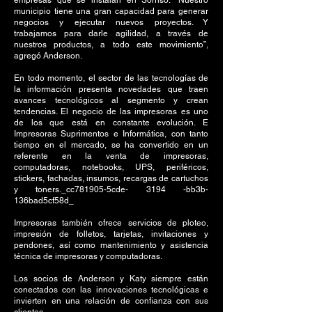
empresas que se instalan en Sorriso. “Nuestro
municipio tiene una gran capacidad para generar
negocios y ejecutar nuevos proyectos. Y
trabajamos para darle agilidad, a través de
nuestros productos, a todo este movimiento”,
agregó Anderson.
En todo momento, el sector de las tecnologías de
la información presenta novedades que traen
avances tecnológicos al segmento y crean
tendencias. El negocio de las impresoras es uno
de los que está en constante evolución. E
Impresoras Suprimentos e Informática, con tanto
tiempo en el mercado, se ha convertido en un
referente en la venta de impresoras,
computadoras, notebooks, UPS, periféricos,
stickers, fachadas, insumos, recargas de cartuchos
y toners._cc781905-5cde- 3194 -bb3b-
136bad5cf58d_
Impresoras también ofrece servicios de ploteo,
impresión de folletos, tarjetas, invitaciones y
pendones, así como mantenimiento y asistencia
técnica de impresoras y computadoras.
Los socios de Anderson y Katy siempre están
conectados con las innovaciones tecnológicas e
invierten en una relación de confianza con sus