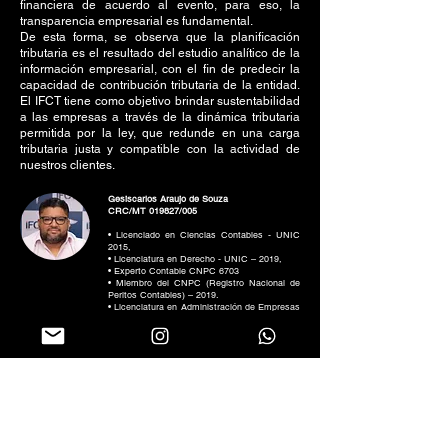
financiera de acuerdo al evento, para eso, la
transparencia empresarial es fundamental.
De esta forma, se observa que la planificación
tributaria es el resultado del estudio analítico de la
información empresarial, con el fin de predecir la
capacidad de contribución tributaria de la entidad.
El IFCT tiene como objetivo brindar sustentabilidad
a las empresas a través de la dinámica tributaria
permitida por la ley, que redunde en una carga
tributaria justa y compatible con la actividad de
nuestros clientes.
Gesiscarlos Araujo de Souza
CRC/MT 019827/005
• Licenciado en Ciencias Contables - UNIC
2015,
• Licenciatura en Derecho - UNIC – 2019,
• Experto Contable CNPC 6703
• Miembro del CNPC (Registro Nacional de
Peritos Contables) – 2019.
• Licenciatura en Administración de Empresas
- Fipecafi 2021.
Thiago Costa Cavenaghi
CRE/MT 1869
• Graduado en Economía por la Universidad
Estadual Unemat - Campus Sinop/MT, año
2005/02;
• Especialista en Gestión Financiera (Fasipe
2010);